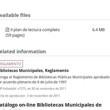
vailable files
II plan de lectura completo
6.4
MB
(59 pages)
elated information
REGLAMENTO
ibliotecas Municipales, Reglamento
roga el Reglamento de Bibliotecas Públicas Municipales aprobado
r acuerdo plenario de 8 de julio de 1997
ipo
ferencia
P Valladolid
nº
275
, de 30 de noviembre de 2011
letin
e
cha de aprobación
3 de noviembre de 2011
ormativa
atálogo on-line Bibliotecas Municipales de