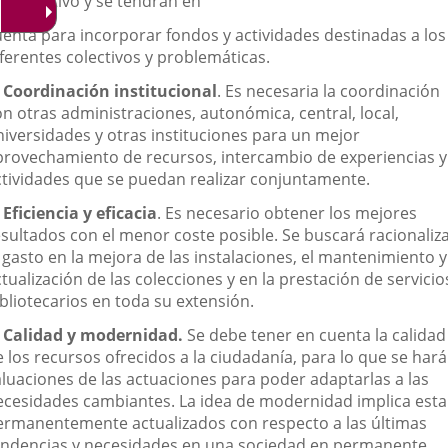
rticipativo y se tendrán en
uenta para incorporar fondos y actividades destinadas a los
ferentes colectivos y problemáticas.
. Coordinación institucional
. Es necesaria la coordinación
on otras administraciones, autonómica, central, local,
niversidades y otras instituciones para un mejor
provechamiento de recursos, intercambio de experiencias y
ctividades que se puedan realizar conjuntamente.
 Eficiencia y eficacia
. Es necesario obtener los mejores
esultados con el menor coste posible. Se buscará racionaliz
 gasto en la mejora de las instalaciones, el mantenimiento y
tualización de las colecciones y en la prestación de servicio
bliotecarios en toda su extensión.
. Calidad y modernidad.
Se debe tener en cuenta la calidad
 los recursos ofrecidos a la ciudadanía, para lo que se har
aluaciones de las actuaciones para poder adaptarlas a las
ecesidades cambiantes. La idea de modernidad implica esta
ermanentemente actualizados con respecto a las últimas
endencias y necesidades en una sociedad en permanente