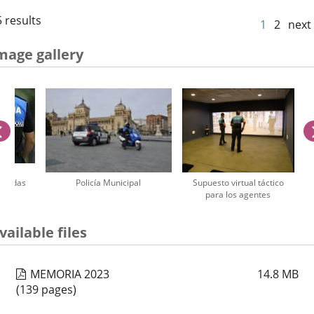
 results
1
2
next
mage gallery
previus
spaldas
Policía Municipal
Supuesto virtual táctico
para los agentes
umber
vailable files
iders:
1
MEMORIA 2023
14.8
MB
(139 pages)