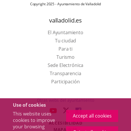
Copyright 2025 - Ayuntamiento de Valladolid
valladolid.es
El Ayuntamiento
Tu ciudad
Para ti
This
Turismo
link
Link
Sede Electrónica
will
to
Transparencia
open
external
Participación
in
application.
a
Otras webs del ayuntamiento
Use of cookies
pop-
aderSocial
LINK
LINK
LINK
This website uses
up
Accept all cookies
TO
TO
TO
cookies to improve
window.
ACCESIBILIDAD
EXTERNAL
EXTERNAL
EXTERNAL
your browsing
MAPA WEB