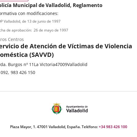
olicía Municipal de Valladolid, Reglamento
rmativa con modificaciones:
ipo
ferencia
P Valladolid
, de 13 de junio de 1997
letin
e
cha de aprobación
26 de mayo de 1997
ormativa
ros Centros
ervicio de Atención de Víctimas de Violencia
oméstica (SAVVD)
ategoría
stal
da. Burgos nº 11
La Victoria
47009
Valladolid
dress
Phones
092
983 426 150
Plaza Mayor, 1. 47001 Valladolid, España. Teléfono:
+34 983 426 100