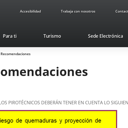
Accesibilidad
Trabaja con nosotros
Contac
This
Li
Para ti
Turismo
Sede Electrónica
link
to
will
ex
. Recomendaciones
open
ap
in
ecomendaciones
a
pop-
up
window.
LOS PIROTÉCNICOS DEBERÁN TENER EN CUENTA LO SIGUIEN