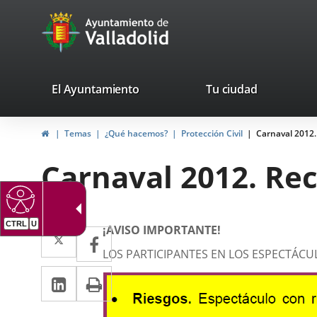
Portal
Jump to content
avaTop
Web
del
Ayuntamiento
valladolid.es
El Ayuntamiento
Tu ciudad
de
Home
Temas
¿Qué hacemos?
Protección Civil
Carnaval 2012
Valladolid
Carnaval 2012. R
CTRL
U
Descripción
Twitter
Enlace
¡AVISO IMPORTANTE!
Facebook
Enlace
a
LOS PARTICIPANTES EN LOS ESPECTÁCU
a
Linkedin
Enlace
Print
una
una
a
aplicación
aplicación