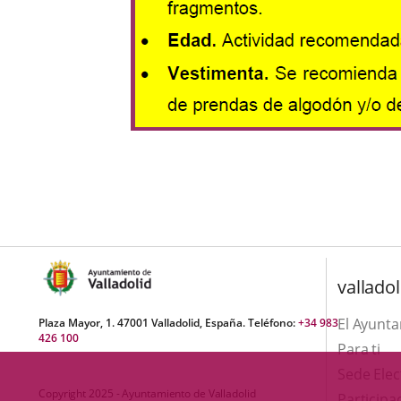
una
externa.
externa.
aplicación
externa.
valladol
El Ayunt
Plaza Mayor, 1. 47001 Valladolid, España. Teléfono:
+34 983
426 100
Para ti
Sede Elec
Copyright 2025 - Ayuntamiento de Valladolid
Participa