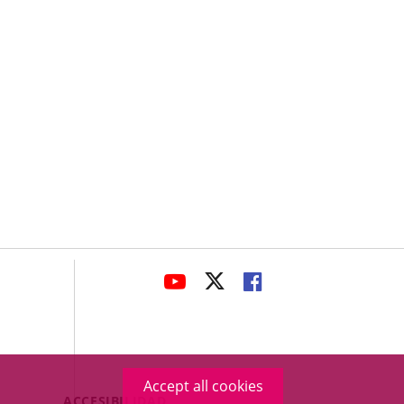
avaHeaderSocial
LINK
LINK
LINK
TO
TO
TO
EXTERNAL
EXTERNAL
EXTERNAL
APPLICATION.
APPLICATION.
APPLICATION.
Accept all cookies
Menú
ACCESIBILIDAD