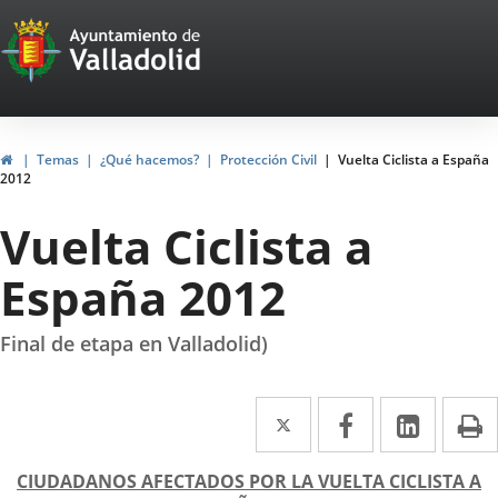
Portal
Jump to content
Web
del
Ayuntamiento
Home
Temas
¿Qué hacemos?
Protección Civil
Vuelta Ciclista a España
2012
de
Vuelta Ciclista a
Valladolid
España 2012
Final de etapa en Valladolid)
Twitter
Enlace
Facebook
Enlace
Linked
Enlace
P
a
a
a
escripción
CIUDADANOS AFECTADOS POR LA VUELTA CICLISTA A
una
una
una