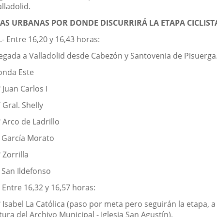
lladolid.
IAS URBANAS POR DONDE DISCURRIRÁ LA ETAPA CICLIST
.- Entre 16,20 y 16,43 horas:
legada a Valladolid desde Cabezón y Santovenia de Pisuerga
onda Este
 Juan Carlos I
 Gral. Shelly
 Arco de Ladrillo
/ García Morato
 Zorrilla
 San Ildefonso
 Entre 16,32 y 16,57 horas:
 Isabel La Católica (paso por meta pero seguirán la etapa, a 
tura del Archivo Municipal - Iglesia San Agustín).