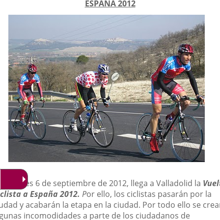
ESPAÑA 2012
aplicación
aplicación
aplica
externa.
externa.
extern
.
El jueves 6 de septiembre de 2012, llega a Valladolid la
Vuel
iclista a España 2012.
P
or ello, los ciclistas pasarán por la
udad y acabarán la etapa en la ciudad. Por todo ello se crea
lgunas incomodidades a parte de los ciudadanos de