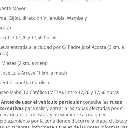
uente Mayor
vda. Gijón, dirección Villanubla, Wamba y
aratán.
. Entre 17,20 y 17,50 horas:
ueva entrada a la ciudad por C/ Padre José Acosta (3 km. a
eta).
/ Mieses (2 km. a meta)
 José Luis Arrese (1 km. a meta)
ente Isabel La Católica
seo Isabel La Católica (META). Entre 17,26 y 17,56 horas
.
Antes de usar el vehículo particular
consulte las
rutas
lternativas
para salir y entrar a las zonas afectadas por el
inerario de los ciclistas, y previamente a cualquier
esplazamiento por la zona donde discurre la etapa ciclista y
ías adyacentes. Infórmese a través de las notas informativas