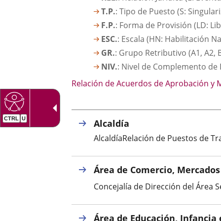
una
externa.
externa.
T.P.
: Tipo de Puesto (S: Singular
aplicación
F.P.
: Forma de Provisión (LD: Lib
externa.
ESC.
: Escala (HN: Habilitación N
GR.
: Grupo Retributivo (A1, A2, 
NIV.
: Nivel de Complemento de 
Relación de Acuerdos de Aprobación y Mo
Alcaldía
AlcaldíaRelación de Puestos de T
Área de Comercio, Mercado
Concejalía de Dirección del Área S
Área de Educación, Infancia 