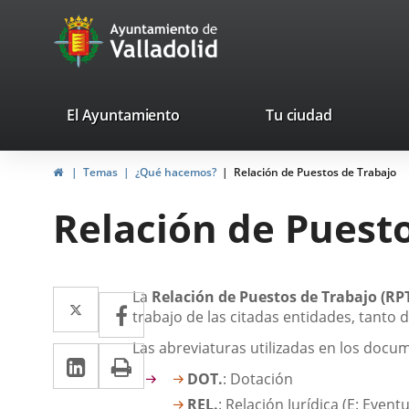
Portal
Jump to content
avaTop
Web
del
Ayuntamiento
valladolid.es
El Ayuntamiento
Tu ciudad
de
Home
Temas
¿Qué hacemos?
Relación de Puestos de Trabajo
Valladolid
Relación de Puest
Descripción
Twitter
Enlace
La
Relación de Puestos de Trabajo (RP
Facebook
Enlace
trabajo de las citadas entidades, tanto 
a
a
Las abreviaturas utilizadas en los docu
Linkedin
Enlace
Print
una
una
DOT.
: Dotación
a
aplicación
aplicación
REL.
: Relación Jurídica (E: Eventu