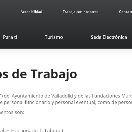
Accesibilidad
Trabaja con nosotros
Contac
This
Li
Para ti
Turismo
Sede Electrónica
link
to
will
ex
open
ap
in
os de Trabajo
a
pop-
up
window.
T)
del Ayuntamiento de Valladolid y de las Fundaciones Munic
de personal funcionario y personal eventual, como de person
mentos son:
al; F: Funcionario; L: Laboral)