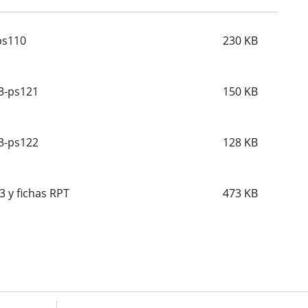
ps110
230
KB
3-ps121
150
KB
3-ps122
128
KB
 y fichas RPT
473
KB