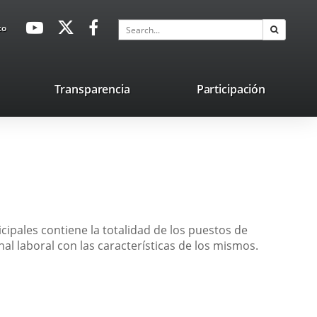
avaHeaderSocial
Link
Link
Link
Search
to
Search
to
to
to
external
external
external
application.
application.
application.
nk
Transparencia
Participación
ternal
plication.
ipales contiene la totalidad de los puestos de
al laboral con las características de los mismos.