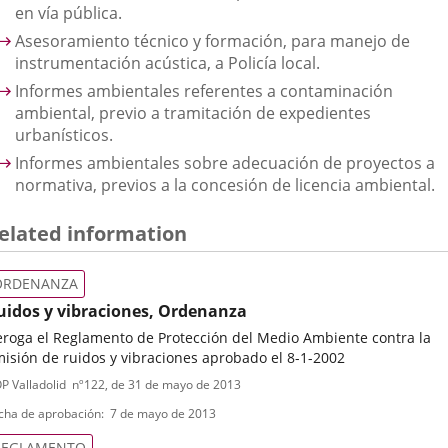
en vía pública.
Asesoramiento técnico y formación, para manejo de
instrumentación acústica, a Policía local.
Informes ambientales referentes a contaminación
ambiental, previo a tramitación de expedientes
urbanísticos.
Informes ambientales sobre adecuación de proyectos a
normativa, previos a la concesión de licencia ambiental.
elated information
ORDENANZA
uidos y vibraciones, Ordenanza
roga el Reglamento de Protección del Medio Ambiente contra la
isión de ruidos y vibraciones aprobado el 8-1-2002
ipo
ferencia
P Valladolid
nº
122
, de 31 de mayo de 2013
letin
e
cha de aprobación
7 de mayo de 2013
ormativa
REGLAMENTO