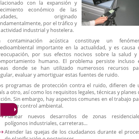
elacionado con la expansión y
externa.
externa.
extern
recimiento económico de las
iudades, originado
undamentalmente, por el tráfico y
 actividad industrial y hostelera.
a contaminación acústica constituye un fenóme
edioambiental importante en la actualidad, y es causa 
reocupación, por sus efectos nocivos sobre la salud y 
omportamiento humano. El problema persiste incluso 
reas donde se han utilizado numerosos recursos pa
egular, evaluar y amortiguar estas fuentes de ruido.
os programas de protección contra el ruido, difieren de 
ís a otro, así como los requisitos legales, técnicas y planes
cción. Sin embargo, hay aspectos comunes en el trabajo pa
ograr ese control ambiental.
Planear nuevos desarrollos de zonas residenciale
polígonos industriales, carreteras...
Atender las quejas de los ciudadanos durante el proce
de planificación o posteriores