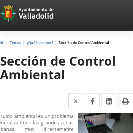
Portal
Jump to content
Web
del
Ayuntamiento
Home
Temas
¿Qué hacemos?
Sección de Control Ambiental
de
Sección de Control
Valladolid
Ambiental
Twitter
Enlace
Facebook
Enlace
Linked
Enlace
P
a
a
a
escripción
l ruido ambiental es un problema
una
una
una
eneralizado en las grandes zonas
aplicación
aplicación
aplica
rbanas, muy directamente