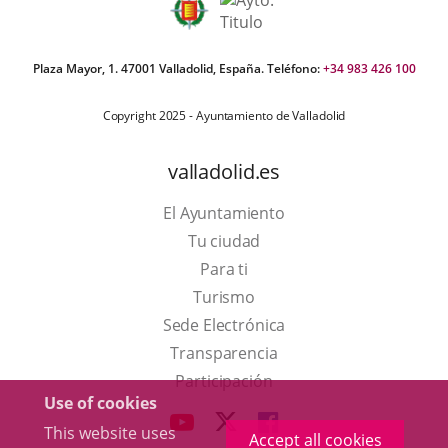
Plaza Mayor, 1. 47001 Valladolid, España. Teléfono:
+34 983 426 100
Copyright 2025 - Ayuntamiento de Valladolid
valladolid.es
El Ayuntamiento
Tu ciudad
Para ti
This
Turismo
link
Link
Sede Electrónica
will
to
Transparencia
open
external
Participación
Use of cookies
in
application.
aderSocial
LINK
LINK
LINK
This website uses
a
Accept all cookies
TO
TO
TO