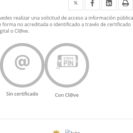
Twitter
Enlace
Facebook
Enlace
Linked
Enlace
P
a
a
a
uedes realizar una solicitud de acceso a información públic
una
una
una
 forma no acreditada o identificado a través de certificado
aplicación
aplicación
aplica
gital o Cl@ve.
externa.
externa.
extern
Sin certificado
Con Cl@ve