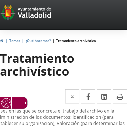
Portal
Jump to content
Web
del
Ayuntamiento
Home
Temas
¿Qué hacemos?
Tratamiento archivístico
de
Tratamiento
Valladolid
archivístico
Twitter
Enlace
Facebook
Enlace
Linked
Enlace
P
a
a
a
escripción
ses en las que se concreta el trabajo del archivo en la
una
una
una
dministración de los documentos: Identificación (para
aplicación
aplicación
aplica
stablecer su organización), Valoración (para determinar las