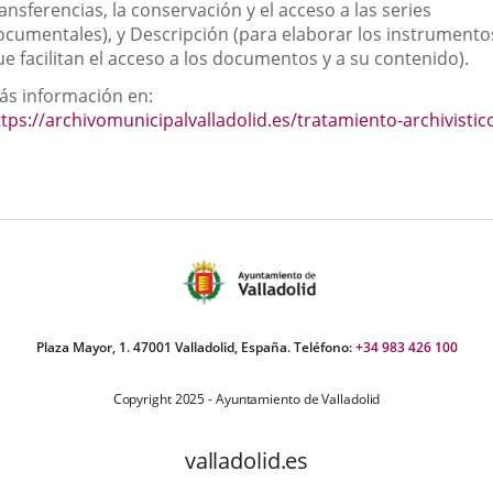
ansferencias, la conservación y el acceso a las series
externa.
externa.
extern
ocumentales), y Descripción (para elaborar los instrumento
e facilitan el acceso a los documentos y a su contenido).
ás información en:
ttps://archivomunicipalvalladolid.es/tratamiento-archivistic
Enlace
a
una
aplicación
externa.
Plaza Mayor, 1. 47001 Valladolid, España. Teléfono:
+34 983 426 100
Copyright 2025 - Ayuntamiento de Valladolid
valladolid.es