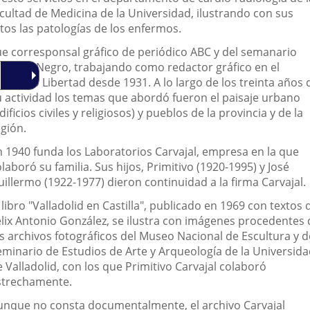
acultad de Medicina de la Universidad, ilustrando con sus
tos las patologías de los enfermos.
ue corresponsal gráfico de periódico ABC y del semanario
lanco y Negro, trabajando como redactor gráfico en el
riódico Libertad desde 1931. A lo largo de los treinta años 
u actividad los temas que abordó fueron el paisaje urbano
dificios civiles y religiosos) y pueblos de la provincia y de la
egión.
n 1940 funda los Laboratorios Carvajal, empresa en la que
laboró su familia. Sus hijos, Primitivo (1920-1995) y José
illermo (1922-1977) dieron continuidad a la firma Carvajal.
 libro "Valladolid en Castilla", publicado en 1969 con textos 
élix Antonio González, se ilustra con imágenes procedentes 
os archivos fotográficos del Museo Nacional de Escultura y d
eminario de Estudios de Arte y Arqueología de la Universid
 Valladolid, con los que Primitivo Carvajal colaboró
strechamente.
unque no consta documentalmente, el archivo Carvajal