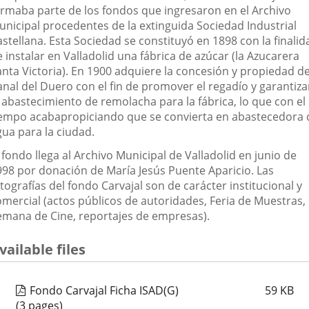
ormaba parte de los fondos que ingresaron en el Archivo
unicipal procedentes de la extinguida Sociedad Industrial
stellana. Esta Sociedad se constituyó en 1898 con la finalid
 instalar en Valladolid una fábrica de azúcar (la Azucarera
anta Victoria). En 1900 adquiere la concesión y propiedad de
anal del Duero con el fin de promover el regadío y garantiza
l abastecimiento de remolacha para la fábrica, lo que con el
iempo acabapropiciando que se convierta en abastecedora 
gua para la ciudad.
 fondo llega al Archivo Municipal de Valladolid en junio de
998 por donación de María Jesús Puente Aparicio. Las
tografías del fondo Carvajal son de carácter institucional y
omercial (actos públicos de autoridades, Feria de Muestras,
emana de Cine, reportajes de empresas).
vailable files
Fondo Carvajal Ficha ISAD(G)
59
KB
(3 pages)