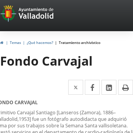
Portal
Jump to content
Web
del
Ayuntamiento
Home
Temas
¿Qué hacemos?
Tratamiento archivístico
de
Fondo Carvajal
Valladolid
Twitter
Enlace
Facebook
Enlace
Linked
Enlace
P
a
a
a
escripción
ONDO CARVAJAL
una
una
una
rimitivo Carvajal Santiago [Lanseros (Zamora), 1886–
aplicación
aplicación
aplica
alladolid,1953] fue un fotógrafo autodidacta que adquirió
externa.
externa.
extern
ama por sus trabajos sobre la Semana Santa vallisoletana.
restó servicios en el departamento de cardio-radiología de l