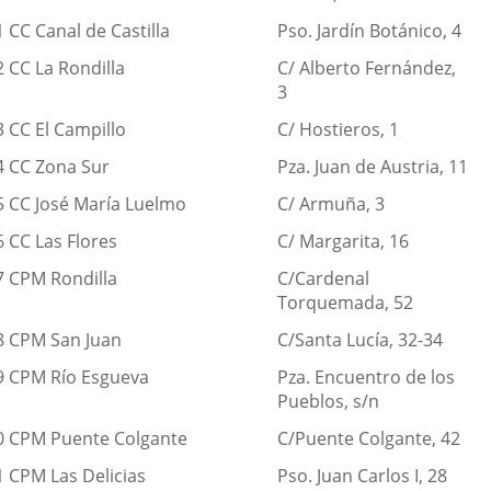
1
CC Canal de Castilla
Pso. Jardín Botánico, 4
2
CC La Rondilla
C/ Alberto Fernández,
3
3
CC El Campillo
C/ Hostieros, 1
4
CC Zona Sur
Pza. Juan de Austria, 11
5
CC José María Luelmo
C/ Armuña, 3
6
CC Las Flores
C/ Margarita, 16
7
CPM Rondilla
C/Cardenal
Torquemada, 52
8
CPM San Juan
C/Santa Lucía, 32-34
9
CPM Río Esgueva
Pza. Encuentro de los
Pueblos, s/n
0
CPM Puente Colgante
C/Puente Colgante, 42
1
CPM Las Delicias
Pso. Juan Carlos I, 28