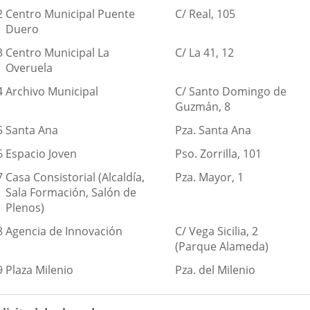
2
Centro Municipal Puente
C/ Real, 105
Duero
3
Centro Municipal La
C/ La 41, 12
Overuela
4
Archivo Municipal
C/ Santo Domingo de
Guzmán, 8
5
Santa Ana
Pza. Santa Ana
6
Espacio Joven
Pso. Zorrilla, 101
7
Casa Consistorial (Alcaldía,
Pza. Mayor, 1
Sala Formación, Salón de
Plenos)
8
Agencia de Innovación
C/ Vega Sicilia, 2
(Parque Alameda)
9
Plaza Milenio
Pza. del Milenio