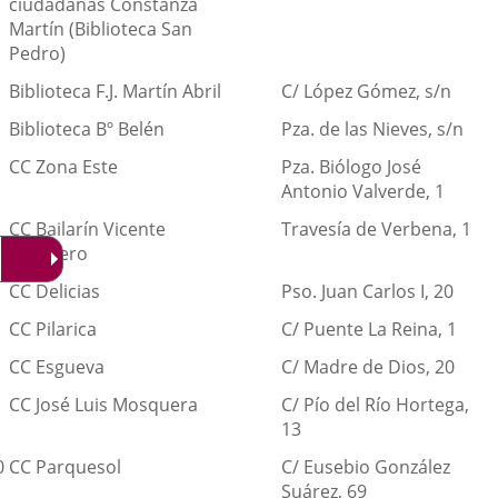
ciudadanas Constanza
Martín (Biblioteca San
Pedro)
Biblioteca F.J. Martín Abril
C/ López Gómez, s/n
Biblioteca Bº Belén
Pza. de las Nieves, s/n
CC Zona Este
Pza. Biólogo José
Antonio Valverde, 1
CC Bailarín Vicente
Travesía de Verbena, 1
Escudero
CC Delicias
Pso. Juan Carlos I, 20
CC Pilarica
C/ Puente La Reina, 1
CC Esgueva
C/ Madre de Dios, 20
CC José Luis Mosquera
C/ Pío del Río Hortega,
13
0
CC Parquesol
C/ Eusebio González
Suárez, 69