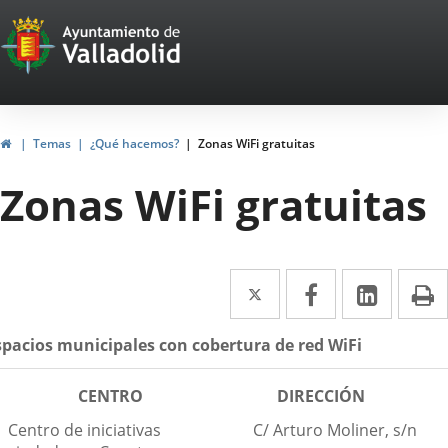
Portal
Jump to content
Web
del
Ayuntamiento
Home
Temas
¿Qué hacemos?
Zonas WiFi gratuitas
de
Zonas WiFi gratuitas
Valladolid
Twitter
Enlace
Facebook
Enlace
Linked
Enlace
P
a
a
a
escripción
spacios municipales con cobertura de red WiFi
una
una
una
aplicación
aplicación
aplica
CENTRO
DIRECCIÓN
externa.
externa.
extern
Centro de iniciativas
C/ Arturo Moliner, s/n