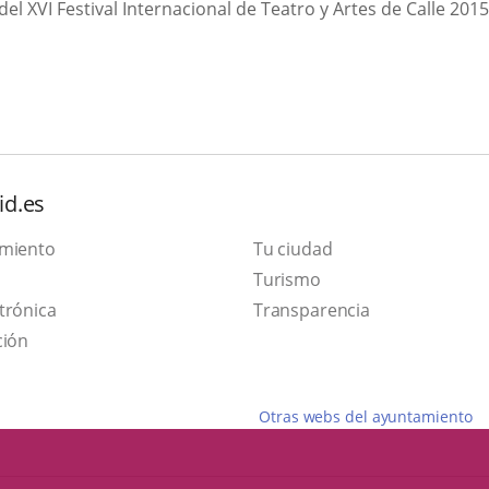
el XVI Festival Internacional de Teatro y Artes de Calle 2015
id.es
amiento
Tu ciudad
Este
Turismo
Enlace
enlace
trónica
Transparencia
a
se
ción
una
abrirá
aplicación
en
Otras webs del ayuntamiento
externa.
una
ventana