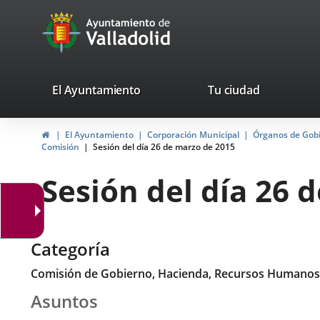
Portal
Saltar al contenido
avaTop
Web
del
Ayuntamiento
valladolid.es
El Ayuntamiento
Tu ciudad
de
Inicio
El Ayuntamiento
Corporación Municipal
Órganos de Gob
Valladolid
Comisión
Sesión del día 26 de marzo de 2015
Sesión del día 26 
Categoría
Comisión de Gobierno, Hacienda, Recursos Humanos
Asuntos