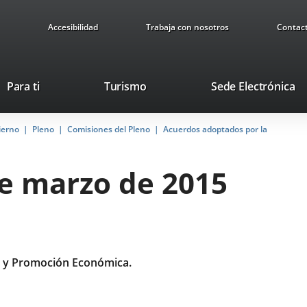
Accesibilidad
Trabaja con nosotros
Contac
Este
En
Para ti
Turismo
Sede Electrónica
enlace
a
se
u
ierno
Pleno
Comisiones del Pleno
abrirá
Acuerdos adoptados por la
ap
en
ex
una
de marzo de 2015
ventana
nueva.
 y Promoción Económica.