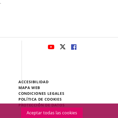
.
avaHeaderSocial
ENLACE
ENLACE
ENLACE
A
A
A
UNA
UNA
UNA
APLICACIÓN
APLICACIÓN
APLICACIÓN
EXTERNA.
EXTERNA.
EXTERNA.
Menú
ACCESIBILIDAD
Legal
MAPA WEB
Footer
CONDICIONES LEGALES
POLÍTICA DE COOKIES
PROTECCIÓN DE DATOS
Aceptar todas las cookies