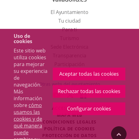
El Ayuntamiento
Tu ciudad
Para ti
Uso de
Este
Turismo
cookies
enlace
Enlace
Sede Electrónica
Este sitio web
se
a
Transparencia
utiliza cookies
abrirá
una
para mejorar
Participación
su experiencia
en
aplicación
Aceptar todas las cookies
de
una
externa.
Otras webs del ayuntamiento
navegación.
ventana
Rechazar todas las cookies
Más
aderSocial
ENLACE
ENLACE
ENLACE
información
nueva.
A
A
A
sobre
cómo
ACCESIBILIDAD
Configurar cookies
UNA
UNA
UNA
usamos las
MAPA WEB
APLICACIÓN
APLICACIÓN
APLICACIÓN
cookies y de
r
CONDICIONES LEGALES
EXTERNA.
EXTERNA.
EXTERNA.
qué manera
POLÍTICA DE COOKIES
puede
"Volver
PROTECCIÓN DE DATOS