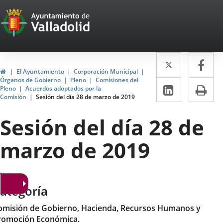
Portal
Saltar al contenido
Web
del
Twitter
Enlace
Fa
Enl
Ayuntamiento
Inicio
El Ayuntamiento
Corporación Municipal
a
a
Órganos de Gobierno
Pleno
Comisiones del
de
LinkedIn
Enlace
Im
Pleno
Acuerdos adoptados por la
una
un
Comisión
Sesión del día 28 de marzo de 2019
a
Valladolid
aplicació
apl
una
Sesión del día 28 de
externa.
ext
aplicaci
marzo de 2019
externa.
ategoría
omisión de Gobierno, Hacienda, Recursos Humanos y
romoción Económica.