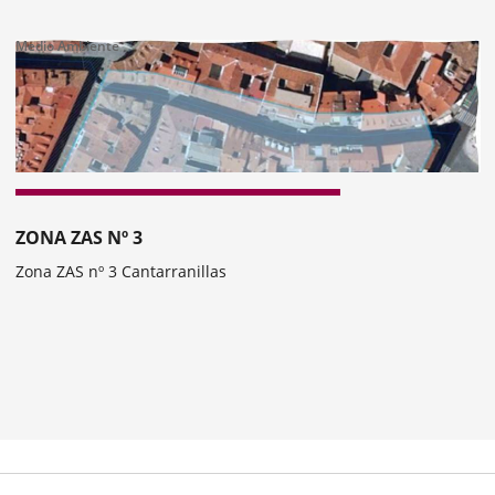
Medio Ambiente
nterior
ZONA ZAS Nº 3
Zona ZAS nº 3 Cantarranillas
Categoría
mero
ositivas: