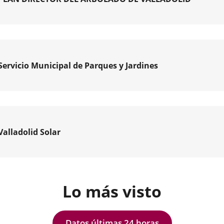
o
amiento
Servicio Municipal de Parques y Jardines
arse
olid
ó
ta
Valladolid Solar
do
a
.
a
er
ial
Lo más visto
inada
olid
da
Datos últimas 24 horas