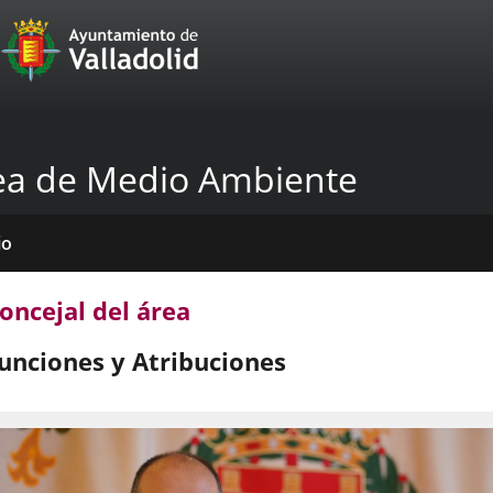
Portal
Saltar al contenido
Web
del
Ayuntamiento
ea de Medio Ambiente
de
Valladolid
io
é
nde
das
mativas
licaciones
cias
emos?
amos?
oncejal del área
venciones
unciones y Atribuciones