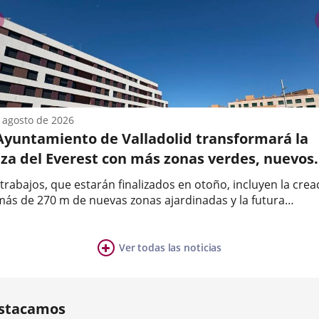
anterior
 agosto de 2026
 Ayuntamiento de Valladolid transformará la
aza del Everest con más zonas verdes, nuevos
boles de gran porte y espacios de sombra
trabajos, que estarán finalizados en otoño, incluyen la crea
más de 270 m de nuevas zonas ajardinadas y la futura
ovación del área infantil con toldos de sombra.El Ayuntami
a
Valladolid está ejecutando una actuación integral de mejora
ental...
Ver todas las noticias
ia
mero
ositivas:
stacamos