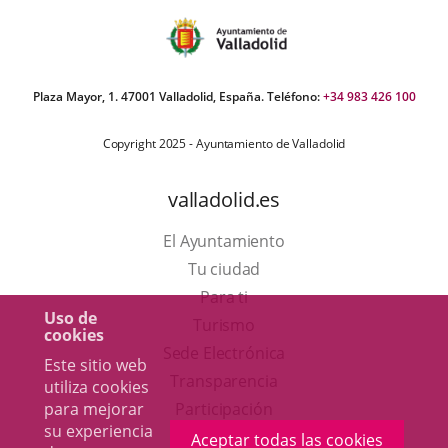
Plaza Mayor, 1. 47001 Valladolid, España. Teléfono:
+34 983 426 100
Copyright 2025 - Ayuntamiento de Valladolid
valladolid.es
El Ayuntamiento
Tu ciudad
Para ti
Uso de
Este
Turismo
cookies
enlace
Enlace
Sede Electrónica
Este sitio web
se
a
Transparencia
utiliza cookies
abrirá
una
para mejorar
Participación
su experiencia
en
aplicación
Aceptar todas las cookies