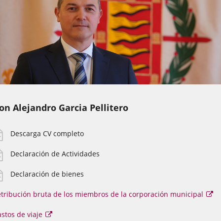
on Alejandro Garcia Pellitero
Descarga CV completo
Declaración de Actividades
Declaración de bienes
tribución bruta de los miembros de la corporación municipal
Es
en
se
Enlace
stos de viaje
abr