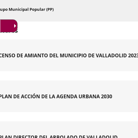
en
a
un
una
Enlace
upo Municipal Popular (PP)
ve
a
aplicación
em
una
externa.
aplicación
nterés
externa.
CENSO DE AMIANTO DEL MUNICIPIO DE VALLADOLID 202
O
NTO
PLAN DE ACCIÓN DE LA AGENDA URBANA 2030
IPIO
DOLID
PLAN DIRECTOR DEL ARBOLADO DE VALLADOLID