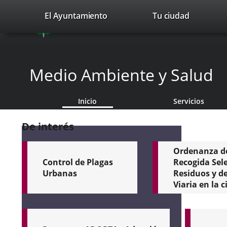
Portal
Saltar al contenido
valladolid.es
El Ayuntamiento
Tu ciudad
avaTop
Web
del
Ayuntamiento
Medio Ambiente y Salud
de
Inicio
Servicios
Valladolid
De interés
Ordenanza d
Control de Plagas
Recogida Sele
Urbanas
Residuos y d
Viaria en la 
Valladolid
El
Regula
"control
la
integrado
recogida