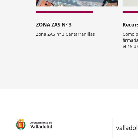
ZONA ZAS Nº 3
Recur
Zona ZAS nº 3 Cantarranillas
Como p
firmada
el 15 d
grupo d
Categoría
Categorí
Mental"
Coordin
Impleme
de Prom
Número
de
diapositivas:
valladol