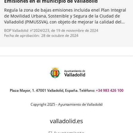
Emisiones en el municipio de Valladolid
Regula la zona de bajas emisiones incluida enel Plan Integral
de Movilidad Urbana, Sostenible y Segura de la Ciudad de
Valladolid (PIMUSSVA), con objeto de mejorar la calidad del
aire, mitigar el cambio climático e impulsar la mejora de la
Tipo
Referencia
BOP Valladolid
nº
2024/223
, de 19 de noviembre de 2024
calidad acústica...
de
boletin
Fecha de aprobación
28 de octubre de 2024
mero
normativa
ositivas:
Plaza Mayor, 1. 47001 Valladolid, España. Teléfono:
+34 983 426 100
Copyright 2025 - Ayuntamiento de Valladolid
valladolid.es