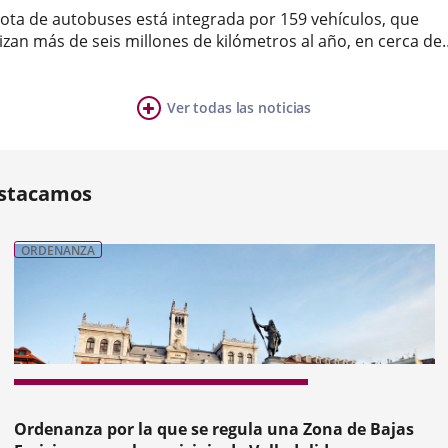
flota de autobuses está integrada por 159 vehículos, que
izan más de seis millones de kilómetros al año, en cerca de
.000 horas de servicio.AUVASA cuenta con una flota de 159
a
obuses que realizan en su conjunto seis millones de kilóme
ño,...
Ver todas las noticias
ia
mero
ositivas:
stacamos
ORDENANZA
nterior
Ordenanza por la que se regula una Zona de Bajas