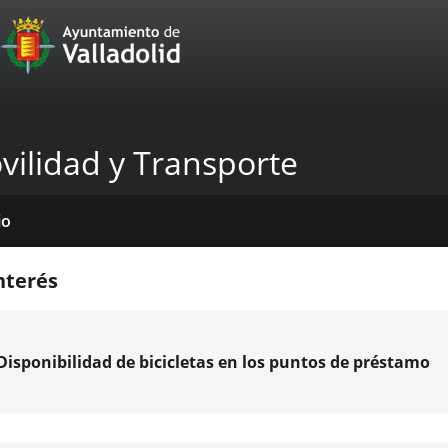
Portal
Saltar al contenido
Web
del
Ayuntamiento
vilidad y Transporte
de
Valladolid
io
icios
tros
das
mativas
licaciones
cias
nda
nterés
venciones
Disponibilidad de bicicletas en los puntos de préstamo