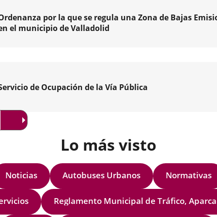
tar
Ordenanza por la que se regula una Zona de Bajas Emisi
en el municipio de Valladolid
a
amos
tas
Servicio de Ocupación de la Vía Pública
amiento
nes
da
olid.Consulta
a
l
Lo más visto
dad
,
Noticias
Autobuses Urbanos
Normativas
ible
a
ervicios
Reglam