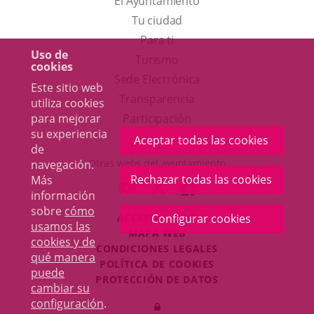
El Ayuntamiento
Tu ciudad
Para ti
Uso de
Este
Turismo
cookies
enlace
Enlace
Sede Electrónica
Este sitio web
se
a
Transparencia
utiliza cookies
abrirá
una
para mejorar
Participación
su experiencia
en
aplicación
Aceptar todas las cookies
de
una
externa.
Otras webs del ayuntamiento
navegación.
ventana
Rechazar todas las cookies
Más
aderSocial
ENLACE
ENLACE
ENLACE
información
nueva.
A
A
A
sobre
cómo
ACCESIBILIDAD
Configurar cookies
UNA
UNA
UNA
usamos las
MAPA WEB
APLICACIÓN
APLICACIÓN
APLICACIÓN
cookies y de
r
CONDICIONES LEGALES
EXTERNA.
EXTERNA.
EXTERNA.
qué manera
POLÍTICA DE COOKIES
puede
PROTECCIÓN DE DATOS
cambiar su
Toggl
configuración
.
Iniciar
navig