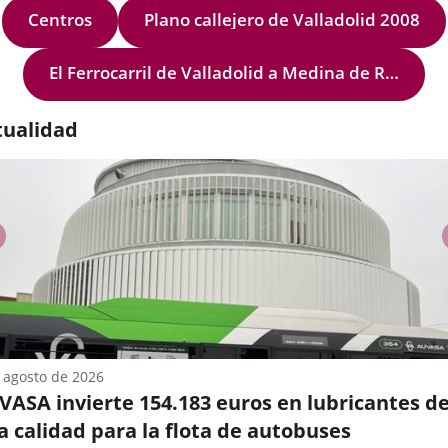
Centros
Plano callejero de Valladolid 2008
d
olid
El Ferrocarril de Valladolid a Medina de Rioseco "Tren Burra"
SVA),
..
tualidad
anterior
 agosto de 2026
VASA invierte 154.183 euros en lubricantes d
a calidad para la flota de autobuses