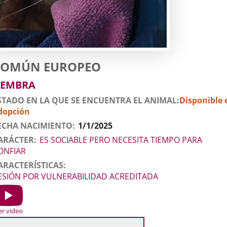
atos
nimal
ato
aza
COMÚN EUROPEO
el
exo
EMBRA
nimal
STADO EN LA QUE SE ENCUENTRA EL ANIMAL
Disponible 
dopción
ECHA NACIMIENTO
1/1/2025
ARÁCTER
ES SOCIABLE PERO NECESITA TIEMPO PARA
ONFIAR
ARACTERÍSTICAS
ESIÓN POR VULNERABILIDAD ACREDITADA
ideo
r
er video