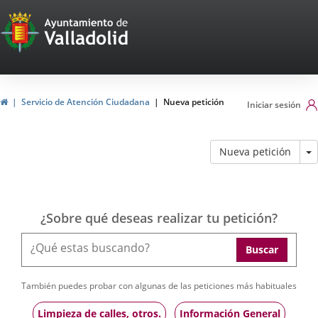
Portal
Web
del
Ayuntamiento
home
Servicio de Atención Ciudadana
Nueva petición
Iniciar sesión
de
Valladolid
M
Nueva petición
¿Sobre qué deseas realizar tu petición?
Buscar
También puedes probar con algunas de las peticiones más habituales
Limpieza de calles, otros.
Información General