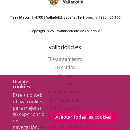
Plaza Mayor, 1. 47001 Valladolid, España. Teléfono:
+34 983 426 100
Copyright 2025 - Ayuntamiento de Valladolid
valladolid.es
El Ayuntamiento
Tu ciudad
Para ti
Uso de
Este
Turismo
cookies
enlace
Enlace
Sede Electrónica
Este sitio web
se
a
Transparencia
utiliza cookies
abrirá
una
para mejorar
Participación
su experiencia
en
aplicación
Aceptar todas las cookies
de
una
externa.
Otras webs del ayuntamiento
navegación.