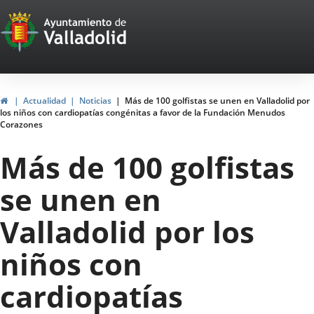
Portal
Saltar al contenido
Web
del
Ayuntamiento
Inicio
Actualidad
Noticias
Más de 100 golfistas se unen en Valladolid por
los niños con cardiopatías congénitas a favor de la Fundación Menudos
de
Corazones
Valladolid
Más de 100 golfistas
se unen en
Valladolid por los
niños con
cardiopatías