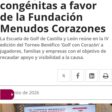
congénitas a favor
de la Fundación
Menudos Corazones
La Escuela de Golf de Castilla y León reúne en la IV
edición del Torneo Benéfico ‘Golf con Corazón’ a
jugadores, familias y empresas con el objetivo de
recaudar apoyo y visibilidad a la causa.
Twitter
Enlace
Facebook
Enlace
Linke
Enlace
I
a
a
a
una
una
una
Fecha
2 de junio de 2026
de
aplicación
aplicación
aplica
la
noticia
externa.
externa.
extern