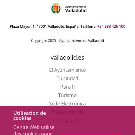
Plaza Mayor, 1. 47001 Valladolid, España. Teléfono:
+34 983 426 100
Copyright 2025 - Ayuntamiento de Valladolid
valladolid.es
El Ayuntamiento
Tu ciudad
Para ti
Este
Turismo
enlace
Enlace
Sede Electrónica
se
a
Transparencia
Utilisation de
cookies
abrirá
una
Participación
Ce site Web utilise
en
aplicación
des cookies pour