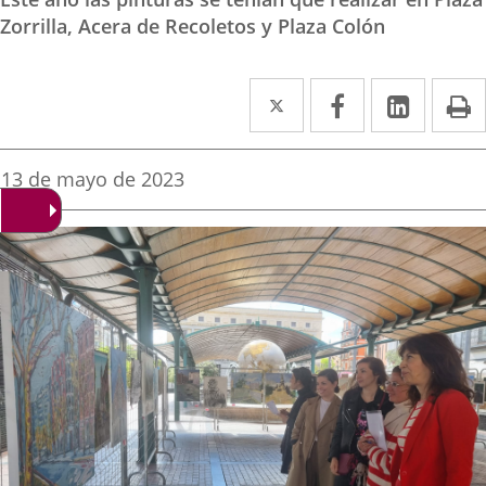
Zorrilla, Acera de Recoletos y Plaza Colón
Twitter
Enlace
Facebook
Enlace
Linke
Enlace
I
a
a
a
una
una
una
Fecha
13 de mayo de 2023
de
aplicación
aplicación
aplica
la
noticia
externa.
externa.
extern