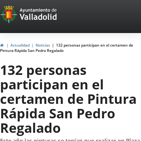
Portal
Saltar al contenido
Web
del
Ayuntamiento
Inicio
Actualidad
Noticias
132 personas participan en el certamen de
Pintura Rápida San Pedro Regalado
de
132 personas
Valladolid
participan en el
certamen de Pintura
Rápida San Pedro
Regalado
Este año las pinturas se tenían que realizar en Plaza