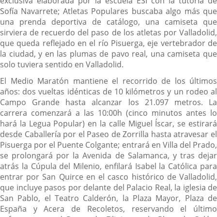
exclusiva elaborada por la escuela ESI con la tutoría de
Sofía Navarrete; Atletas Populares buscaba algo más que
una prenda deportiva de catálogo, una camiseta que
sirviera de recuerdo del paso de los atletas por Valladolid,
que queda reflejado en el río Pisuerga, eje vertebrador de
la ciudad, y en las plumas de pavo real, una camiseta que
solo tuviera sentido en Valladolid.
El Medio Maratón mantiene el recorrido de los últimos
años: dos vueltas idénticas de 10 kilómetros y un rodeo al
Campo Grande hasta alcanzar los 21.097 metros. La
carrera comenzará a las 10:00h (cinco minutos antes lo
hará la Legua Popular) en la calle Miguel Íscar, se estirará
desde Caballería por el Paseo de Zorrilla hasta atravesar el
Pisuerga por el Puente Colgante; entrará en Villa del Prado,
se prolongará por la Avenida de Salamanca, y tras dejar
atrás la Cúpula del Milenio, enfilará Isabel la Católica para
entrar por San Quirce en el casco histórico de Valladolid,
que incluye pasos por delante del Palacio Real, la iglesia de
San Pablo, el Teatro Calderón, la Plaza Mayor, Plaza de
España y Acera de Recoletos, reservando el último