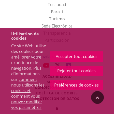
Tu ciudad
Para ti
Este
Turismo
enlace
Enlace
Sede Electrónica
se
a
Transparencia
Utilisation de
cookies
abrirá
una
Participación
Ce site Web utilise
en
aplicación
des cookies pour
una
externa.
Accepter tout cookies
Otras webs del ayuntamiento
améliorer votre
ventana
expérience de
aderSocial
ENLACE
ENLACE
ENLACE
navigation. Plus
nueva.
Rejeter tout cookies
A
A
A
d'informations
ACCESIBILIDAD
UNA
UNA
UNA
sur
comment
MAPA WEB
APLICACIÓN
APLICACIÓN
APLICACIÓN
nous utilisons les
Préférences de cookies
r
CONDICIONES LEGALES
EXTERNA.
EXTERNA.
EXTERNA.
cookies et
POLÍTICA DE COOKIES
comment vous
"Volver
PROTECCIÓN DE DATOS
pouvez modifier
Toggl
vos paramètres
.
Iniciar
navig
arriba"
sesión