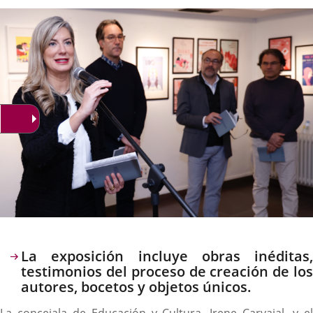
la
noticia
externa.
externa.
extern
Descripción
La exposición incluye obras inéditas,
testimonios del proceso de creación de los
autores, bocetos y objetos únicos.
La concejala de Educación y Cultura, Irene Carvajal, y el