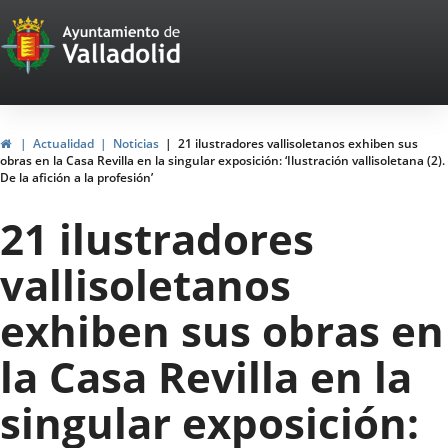
Portal
Saltar al contenido
Web
del
Ayuntamiento
Inicio
Actualidad
Noticias
21 ilustradores vallisoletanos exhiben sus
obras en la Casa Revilla en la singular exposición: ‘Ilustración vallisoletana (2).
de
De la afición a la profesión’
Valladolid
21 ilustradores
vallisoletanos
exhiben sus obras en
la Casa Revilla en la
singular exposición: