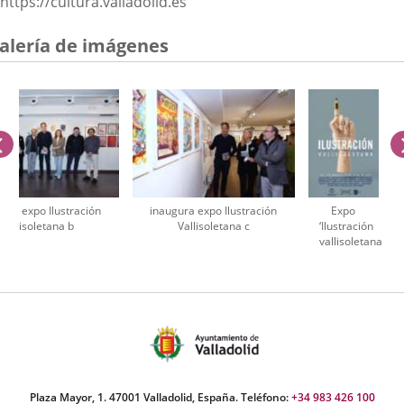
https://cultura.valladolid.es
alería de imágenes
anterior
ura expo Ilustración
inaugura expo Ilustración
Expo
Vallisoletana b
Vallisoletana c
‘Ilustración
vallisoletana
(). De la
úmero
afición a
e
la
apositivas:
profesión’
cartel
Plaza Mayor, 1. 47001 Valladolid, España. Teléfono:
+34 983 426 100