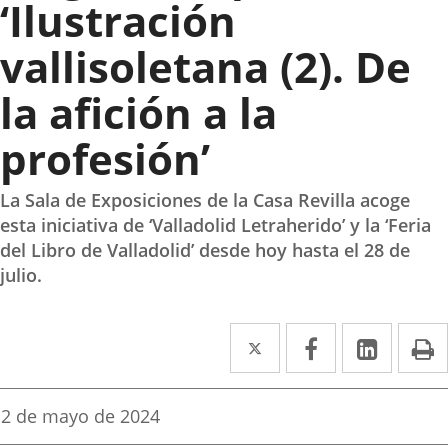
‘Ilustración
vallisoletana (2). De
la afición a la
profesión’
La Sala de Exposiciones de la Casa Revilla acoge
esta iniciativa de ‘Valladolid Letraherido’ y la ‘Feria
del Libro de Valladolid’ desde hoy hasta el 28 de
julio.
Twitter
Enlace
Facebook
Enlace
Linke
Enlace
I
a
a
a
una
una
una
Fecha
2 de mayo de 2024
de
aplicación
aplicación
aplica