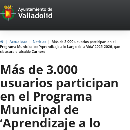
Portal
Saltar al contenido
Web
del
Ayuntamiento
Inicio
Actualidad
Noticias
Más de 3.000 usuarios participan en el
Programa Municipal de ‘Aprendizaje a lo Largo de la Vida’ 2025-2026, que
de
clausura el alcalde Carnero
Valladolid
Más de 3.000
usuarios participan
en el Programa
Municipal de
‘Aprendizaje a lo