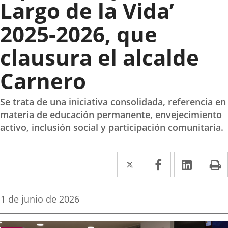
Largo de la Vida’
2025-2026, que
clausura el alcalde
Carnero
Se trata de una iniciativa consolidada, referencia en
materia de educación permanente, envejecimiento
activo, inclusión social y participación comunitaria.
Twitter
Enlace
Facebook
Enlace
Linke
Enlace
I
a
a
a
una
una
una
Fecha
1 de junio de 2026
de
aplicación
aplicación
aplica
la
noticia