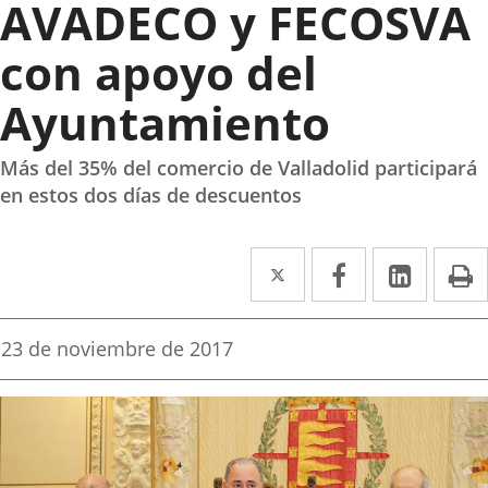
AVADECO y FECOSVA
con apoyo del
Ayuntamiento
Más del 35% del comercio de Valladolid participará
en estos dos días de descuentos
Twitter
Enlace
Facebook
Enlace
Linke
Enlace
I
a
a
a
una
una
una
Fecha
23 de noviembre de 2017
de
aplicación
aplicación
aplica
la
noticia
externa.
externa.
extern