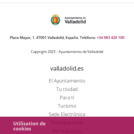
Plaza Mayor, 1. 47001 Valladolid, España. Teléfono:
+34 983 426 100
Copyright 2025 - Ayuntamiento de Valladolid
valladolid.es
El Ayuntamiento
Tu ciudad
Para ti
Este
Turismo
enlace
Enlace
Sede Electrónica
se
a
Transparencia
Utilisation de
cookies
abrirá
una
Participación