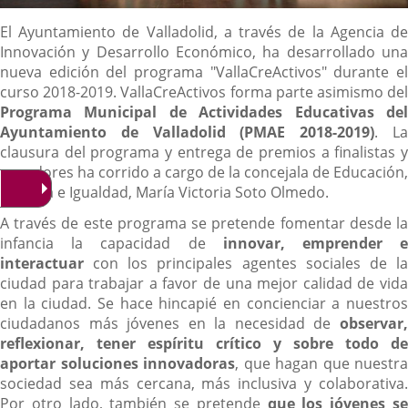
Descripción
El Ayuntamiento de Valladolid, a través de la Agencia de
Innovación y Desarrollo Económico, ha desarrollado una
nueva edición del programa "VallaCreActivos" durante el
curso 2018-2019. VallaCreActivos forma parte asimismo del
Programa Municipal de Actividades Educativas del
Ayuntamiento de Valladolid (PMAE 2018-2019)
. L
clausura del programa y entrega de premios a finalistas y
ganadores ha corrido a cargo de la concejala de Educación,
Infancia e Igualdad, María Victoria Soto Olmedo.
A través de este programa se pretende fomentar desde la
infancia la capacidad de
innovar, emprender 
interactuar
con los principales agentes sociales de la
ciudad para trabajar a favor de una mejor calidad de vida
en la ciudad. Se hace hincapié en concienciar a nuestros
ciudadanos más jóvenes en la necesidad de
observar,
reflexionar, tener espíritu crítico y sobre todo de
aportar soluciones innovadoras
, que hagan que nuestra
sociedad sea más cercana, más inclusiva y colaborativa.
Por otro lado, también se pretende
que los jóvenes s