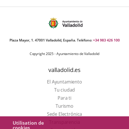
Plaza Mayor, 1. 47001 Valladolid, España. Teléfono:
+34 983 426 100
Copyright 2025 - Ayuntamiento de Valladolid
valladolid.es
El Ayuntamiento
Tu ciudad
Para ti
Este
Turismo
enlace
Enlace
Sede Electrónica
se
a
Transparencia
Utilisation de
cookies