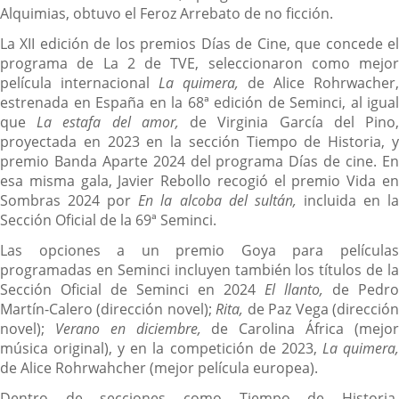
Alquimias, obtuvo el Feroz Arrebato de no ficción.
La XII edición de los premios Días de Cine, que concede el
programa de La 2 de TVE, seleccionaron como mejor
película internacional
La quimera,
de Alice Rohrwacher,
estrenada en España en la 68ª edición de Seminci, al igual
que
La estafa del amor,
de Virginia García del Pino
proyectada en 2023 en la sección Tiempo de Historia, y
premio Banda Aparte 2024 del programa Días de cine. En
esa misma gala, Javier Rebollo recogió el premio Vida en
Sombras 2024 por
En la alcoba del sultán,
incluida en l
Sección Oficial de la 69ª Seminci.
Las opciones a un premio Goya para películas
programadas en Seminci incluyen también los títulos de la
Sección Oficial de Seminci en 2024
El llanto,
de Pedro
Martín-Calero (dirección novel);
Rita,
de Paz Vega (direcció
novel);
Verano en diciembre,
de Carolina África (mejo
música original), y en la competición de 2023,
La quimera
de Alice Rohrwahcher (mejor película europea).
Dentro de secciones como Tiempo de Historia,