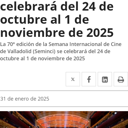
celebrará del 24 de
octubre al 1 de
noviembre de 2025
La 70ª edición de la Semana Internacional de Cine
de Valladolid (Seminci) se celebrará del 24 de
octubre al 1 de noviembre de 2025
Twitter
Enlace
Facebook
Enlace
Linke
Enlace
I
a
a
a
una
una
una
Fecha
31 de enero de 2025
de
aplicación
aplicación
aplica
la
noticia
externa.
externa.
extern