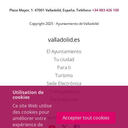
Plaza Mayor, 1. 47001 Valladolid, España. Teléfono:
+34 983 426 100
Copyright 2025 - Ayuntamiento de Valladolid
valladolid.es
El Ayuntamiento
Tu ciudad
Para ti
Este
Turismo
enlace
Enlace
Sede Electrónica
se
a
Transparencia
Utilisation de
cookies
abrirá
una
Participación
Ce site Web utilise
en
aplicación
des cookies pour
una
externa.
Accepter tout cookies
Otras webs del ayuntamiento
améliorer votre
ventana
expérience de
aderSocial
ENLACE
ENLACE
ENLACE