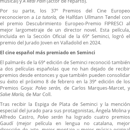
musical) y
A Real Pain
(actor de reparto).
Por su parte, los 37º Premios del Cine Europeo
reconocieron a
La tutoría,
de Halfdan Ullmann Tøndel con
el premio Descubrimiento Europeo-Premio FIPRESCI al
mejor largometraje de un director novel. Esta película,
incluida en la Sección Oficial de la 69ª Seminci, logró el
premio del Jurado Joven en Valladolid en 2024.
El cine español más premiado en Seminci
El palmarés de la 69ª edición de Seminci reconoció también
a dos películas españolas que no han dejado de recibir
premios desde entonces y que también pueden consolidar
su éxito el próximo 8 de febrero en la 39ª edición de los
Premios Goya:
Polvo serán,
de Carlos Marques-Marcet, 
Salve María,
de Mar Coll.
Tras recibir la Espiga de Plata de Seminci y la mención
especial del jurado para sus protagonistas, Ángela Molina y
Alfredo Castro,
Polvo serán
ha logrado cuatro premio
Gaudí (mejor película en lengua no catalana, mejor
dirección de arte, mejor montaje y mejor música original