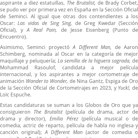
aspirante a diez estatuillas,
The Brutalist,
de Brady Corbet,
se pudo ver por primera vez en España en la Sección Oficial
de Seminci. Al igual que otras dos contendientes a los
Oscar:
Las vidas de Sing Sing,
de Greg Kwedar (Secció
Oficial), y
A Real Pain,
de Jesse Eisenberg (Punto d
Encuentro).
Asimismo, Seminci proyectó
A Different Man,
de Aaro
Schimberg, nominada al Oscar en la categoría de mejor
maquillaje y peluquería;
La semilla de la higuera sagrada,
d
Mohammad Rasoulof, candidata a mejor película
internacional, y los aspirantes a mejor cortometraje de
animación
Wander to Wonder,
de Nina Gantz, Espiga de Or
de la Sección Oficial de Cortometrajes en 2023, y
Yuck!,
d
Loïc Espuche.
Estas candidaturas se suman a los Globos de Oro que ya
consiguieron
The Brutalist
(película de drama, actor de
drama y director),
Emilia Pérez
(película musical o de
comedia, actriz de reparto, película de habla no inglesa y
canción original);
A Different Man
(actor de comedia o