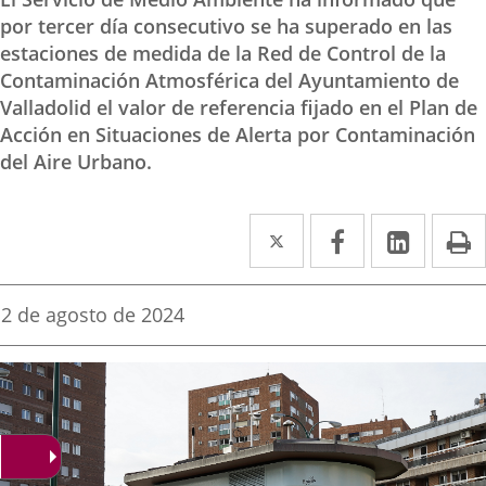
por tercer día consecutivo se ha superado en las
estaciones de medida de la Red de Control de la
Contaminación Atmosférica del Ayuntamiento de
Valladolid el valor de referencia fijado en el Plan de
Acción en Situaciones de Alerta por Contaminación
del Aire Urbano.
Twitter
Enlace
Facebook
Enlace
Linke
Enlace
I
a
a
a
una
una
una
Fecha
2 de agosto de 2024
de
aplicación
aplicación
aplica
la
noticia
externa.
externa.
extern