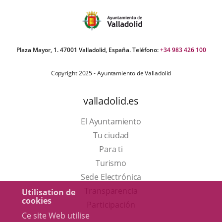
Plaza Mayor, 1. 47001 Valladolid, España. Teléfono:
+34 983 426 100
Copyright 2025 - Ayuntamiento de Valladolid
valladolid.es
El Ayuntamiento
Tu ciudad
Para ti
Este
Turismo
enlace
Enlace
Sede Electrónica
se
a
Transparencia
Utilisation de
cookies
abrirá
una
Participación
Ce site Web utilise
en
aplicación