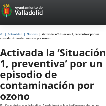
Portal
Saltar al contenido
Web
del
Ayuntamiento
Inicio
Actualidad
Noticias
Activada la ‘Situación 1, preventiva’ por un
episodio de contaminación por ozono
de
Activada la ‘Situación
Valladolid
1, preventiva’ por un
episodio de
contaminación por
ozono
El Servicio de Medio Ambiente ha informado que