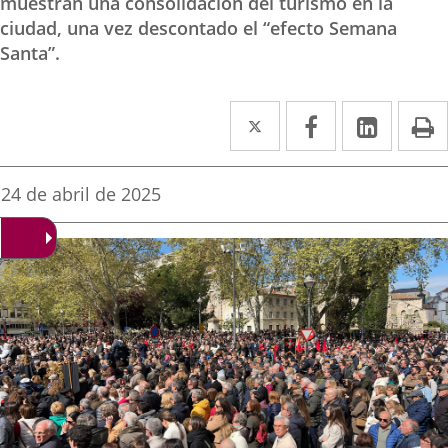
muestran una consolidación del turismo en la
ciudad, una vez descontado el “efecto Semana
Santa”.
Twitter
Enlace
Facebook
Enlace
Linke
Enlace
I
a
a
a
una
una
una
Fecha
24 de abril de 2025
de
aplicación
aplicación
aplica
la
noticia
externa.
externa.
extern