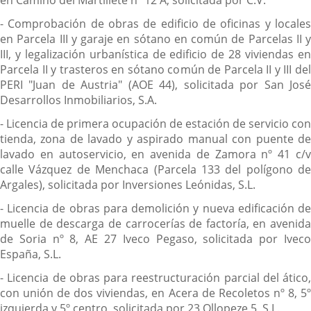
en Camino del Martillete nº 12 A, solicitada por C.V.
- Comprobación de obras de edificio de oficinas y locales
en Parcela III y garaje en sótano en común de Parcelas II y
III, y legalización urbanística de edificio de 28 viviendas en
Parcela II y trasteros en sótano común de Parcela II y III del
PERI "Juan de Austria" (AOE 44), solicitada por San José
Desarrollos Inmobiliarios, S.A.
- Licencia de primera ocupación de estación de servicio con
tienda, zona de lavado y aspirado manual con puente de
lavado en autoservicio, en avenida de Zamora nº 41 c/v
calle Vázquez de Menchaca (Parcela 133 del polígono de
Argales), solicitada por Inversiones Leónidas, S.L.
- Licencia de obras para demolición y nueva edificación de
muelle de descarga de carrocerías de factoría, en avenida
de Soria nº 8, AE 27 Iveco Pegaso, solicitada por Iveco
España, S.L.
- Licencia de obras para reestructuración parcial del ático,
con unión de dos viviendas, en Acera de Recoletos nº 8, 5º
izquierda y 5º centro, solicitada por 23 Ollopeze 5, S.L.