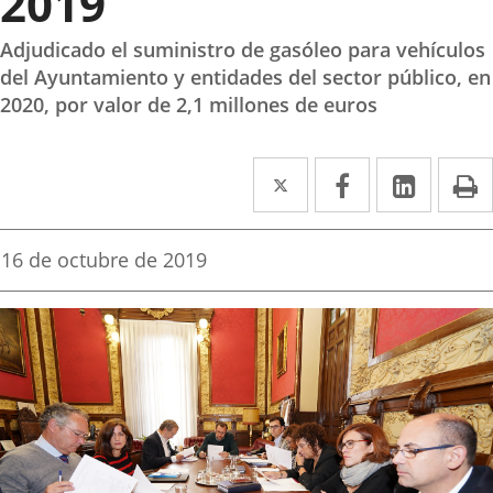
2019
Adjudicado el suministro de gasóleo para vehículos
del Ayuntamiento y entidades del sector público, en
2020, por valor de 2,1 millones de euros
Twitter
Enlace
Facebook
Enlace
Linke
Enlace
I
a
a
a
una
una
una
Fecha
16 de octubre de 2019
de
aplicación
aplicación
aplica
la
noticia
externa.
externa.
extern