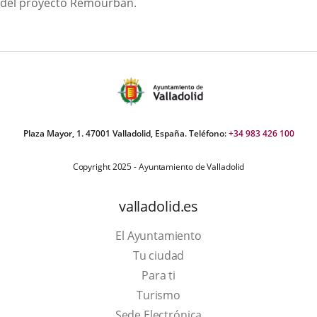
del proyecto Remourban.
Plaza Mayor, 1. 47001 Valladolid, España. Teléfono:
+34 983 426 100
Copyright 2025 - Ayuntamiento de Valladolid
valladolid.es
El Ayuntamiento
Tu ciudad
Para ti
Este
Turismo
enlace
Enlace
Sede Electrónica