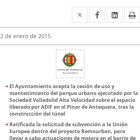
Twitter
Enlace
Facebook
Enlace
Linke
Enlace
I
a
a
a
una
una
una
Fecha
2 de enero de 2015
de
aplicación
aplicación
aplica
la
noticia
externa.
externa.
extern
Descripción
El Ayuntamiento acepta la cesión de uso y
mantenimiento del parque urbano ejecutado por la
Sociedad Valladolid Alta Velocidad sobre el espacio
liberado por ADIF en el Pinar de Antequera, tras la
construcción del túnel
Ratificada la solicitud de subvención a la Unión
Europea dentro del proyecto Remourban, para
llevar a cabo actuaciones de mejora en el barrio de