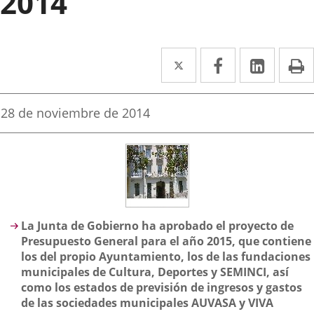
2014
Twitter
Enlace
Facebook
Enlace
Linke
Enlace
I
a
a
a
una
una
una
Fecha
28 de noviembre de 2014
de
aplicación
aplicación
aplica
la
noticia
externa.
externa.
extern
Descripción
La Junta de Gobierno ha aprobado el proyecto de
Presupuesto General para el año 2015, que contiene
los del propio Ayuntamiento, los de las fundaciones
municipales de Cultura, Deportes y SEMINCI, así
como los estados de previsión de ingresos y gastos
de las sociedades municipales AUVASA y VIVA