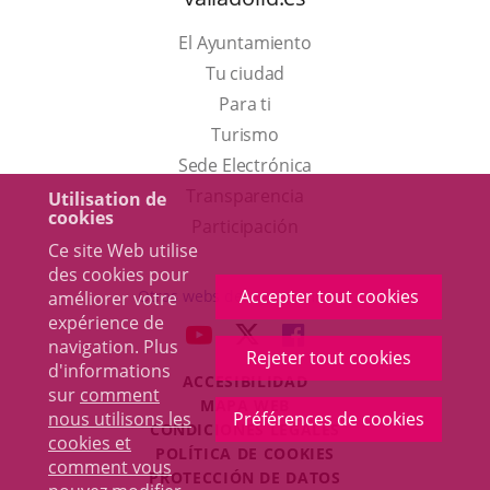
El Ayuntamiento
Tu ciudad
Para ti
Este
Turismo
enlace
Enlace
Sede Electrónica
se
a
Transparencia
Utilisation de
cookies
abrirá
una
Participación
Ce site Web utilise
en
aplicación
des cookies pour
una
externa.
Accepter tout cookies
Otras webs del ayuntamiento
améliorer votre
ventana
expérience de
aderSocial
ENLACE
ENLACE
ENLACE
navigation. Plus
nueva.
Rejeter tout cookies
A
A
A
d'informations
ACCESIBILIDAD
UNA
UNA
UNA
sur
comment
MAPA WEB
APLICACIÓN
APLICACIÓN
APLICACIÓN
nous utilisons les
Préférences de cookies
r
CONDICIONES LEGALES
EXTERNA.
EXTERNA.
EXTERNA.
cookies et
POLÍTICA DE COOKIES
comment vous
PROTECCIÓN DE DATOS