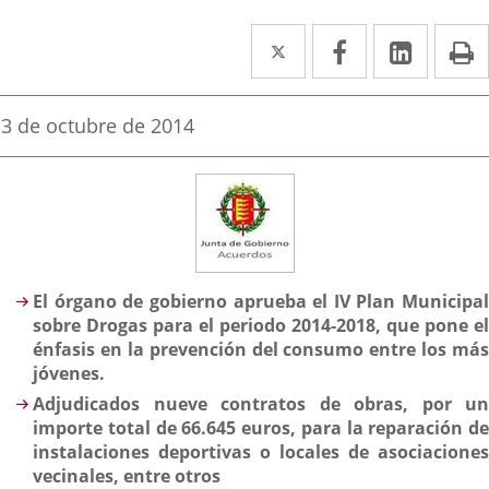
Twitter
Enlace
Facebook
Enlace
Linke
Enlace
I
a
a
a
una
una
una
Fecha
3 de octubre de 2014
de
aplicación
aplicación
aplica
la
noticia
externa.
externa.
extern
Descripción
El órgano de gobierno aprueba el IV Plan Municipal
sobre Drogas para el periodo 2014-2018, que pone el
énfasis en la prevención del consumo entre los más
jóvenes.
Adjudicados nueve contratos de obras, por un
importe total de 66.645 euros, para la reparación de
instalaciones deportivas o locales de asociaciones
vecinales, entre otros