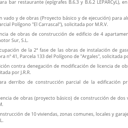
ra bar restaurante (epígrafes B.6.3 y B.6.2 LEPARCyL), en
on vado y de obras (Proyecto básico y de ejecución) para 
rcial Polígono "El Carrascal"), solicitada por M.R.V.
encia de obras de construcción de edificio de 4 apartament
tor Sur, S.L.
cupación de la 2ª fase de las obras de instalación de gas
 nº 41, Parcela 133 del Polígono de "Argales", solicitada po
ción contra denegación de modificación de licencia de obr
itada por J.R.R.
ra derribo de construcción parcial de la edificación pri
licencia de obras (proyecto básico) de construcción de dos 
M.
onstrucción de 10 viviendas, zonas comunes, locales y garaj
L.