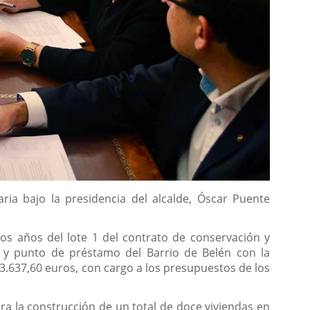
ia bajo la presidencia del alcalde, Óscar Puente
dos años del lote 1 del contrato de conservación y
il y punto de préstamo del Barrio de Belén con la
.637,60 euros, con cargo a los presupuestos de los
ara la construcción de un total de doce viviendas en