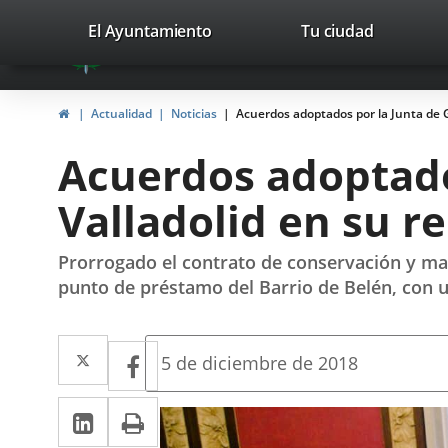
Portal
Saltar al contenido
valladolid.es
El Ayuntamiento
Tu ciudad
avaTop
Web
del
Inicio
Actualidad
Noticias
Acuerdos adoptados por la Junta de G
Ayuntamiento
Acuerdos adoptado
de
Valladolid en su r
Valladolid
Prorrogado el contrato de conservación y man
punto de préstamo del Barrio de Belén, con 
Twitter
Enlace
Facebook
Enlace
Fecha
5 de diciembre de 2018
de
a
a
la
LinkedIn
Enlace
Imprimir
una
noticia
una
a