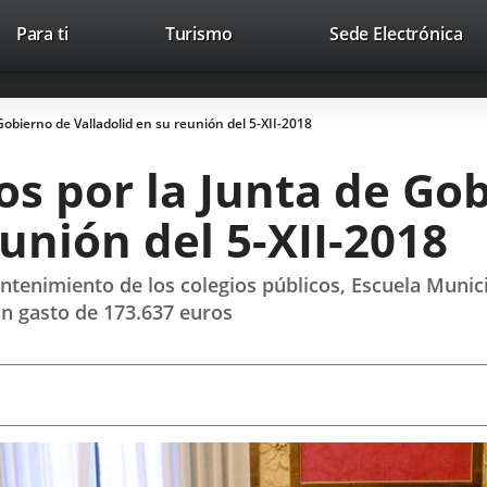
Este
En
Para ti
Turismo
Sede Electrónica
Accesibilidad
Trabaja con nosotros
Contac
enlace
a
se
un
abrirá
apl
obierno de Valladolid en su reunión del 5-XII-2018
en
ext
una
s por la Junta de Go
ventana
nueva.
eunión del 5-XII-2018
tenimiento de los colegios públicos, Escuela Municip
un gasto de 173.637 euros