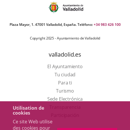
Plaza Mayor, 1. 47001 Valladolid, España. Teléfono:
+34 983 426 100
Copyright 2025 - Ayuntamiento de Valladolid
valladolid.es
El Ayuntamiento
Tu ciudad
Para ti
Este
Turismo
enlace
Enlace
Sede Electrónica
se
a
Transparencia
Utilisation de
cookies
abrirá
una
Participación
Ce site Web utilise
en
aplicación
des cookies pour