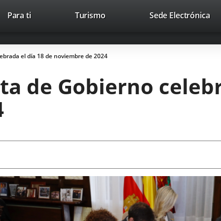
Este
En
Para ti
Turismo
Sede Electrónica
Accesibilidad
Trabaja con nosotros
Contac
enlace
a
se
un
abrirá
apl
lebrada el día 18 de noviembre de 2024
en
ext
una
ta de Gobierno celebr
ventana
nueva.
4