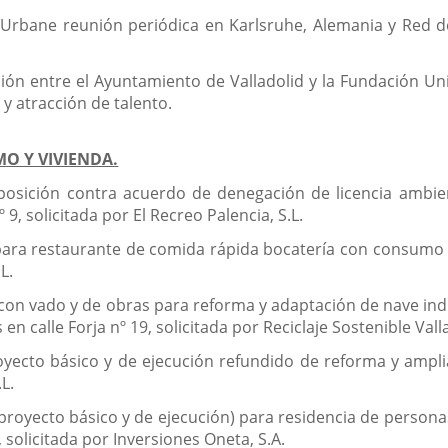
 Urbane reunión periódica en Karlsruhe, Alemania y Red de
ón entre el Ayuntamiento de Valladolid y la Fundación Uni
 y atracción de talento.
MO Y VIVIENDA.
osición contra acuerdo de denegación de licencia ambient
 9, solicitada por El Recreo Palencia, S.L.
 para restaurante de comida rápida bocatería con consumo s
L.
 con vado y de obras para reforma y adaptación de nave in
n calle Forja nº 19, solicitada por Reciclaje Sostenible Valla
ecto básico y de ejecución refundido de reforma y ampliac
L.
(proyecto básico y de ejecución) para residencia de person
 solicitada por Inversiones Oneta, S.A.