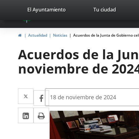
Portal
Saltar al contenido
valladolid.es
El Ayuntamiento
Tu ciudad
avaTop
Web
del
Inicio
Actualidad
Noticias
Acuerdos de la Junta de Gobierno ce
Ayuntamiento
Acuerdos de la Jun
de
noviembre de 202
Valladolid
Twitter
Enlace
Facebook
Enlace
Fecha
18 de noviembre de 2024
de
a
a
la
LinkedIn
Enlace
Imprimir
una
noticia
una
a
aplicación
aplicación
una
externa.
externa.