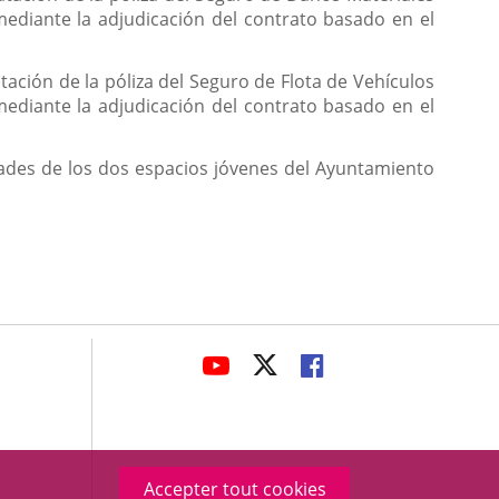
mediante la adjudicación del contrato basado en el
ación de la póliza del Seguro de Flota de Vehículos
mediante la adjudicación del contrato basado en el
idades de los dos espacios jóvenes del Ayuntamiento
avaHeaderSocial
ENLACE
ENLACE
ENLACE
A
A
A
UNA
UNA
UNA
APLICACIÓN
APLICACIÓN
APLICACIÓN
EXTERNA.
EXTERNA.
EXTERNA.
Accepter tout cookies