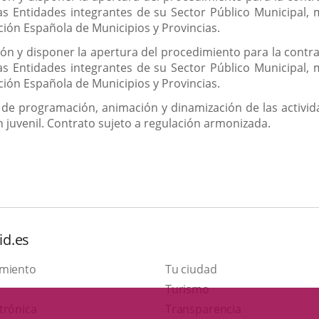
as Entidades integrantes de su Sector Público Municipal, 
ión Española de Municipios y Provincias.
ón y disponer la apertura del procedimiento para la contrat
as Entidades integrantes de su Sector Público Municipal, 
ión Española de Municipios y Provincias.
io de programación, animación y dinamización de las activ
n juvenil. Contrato sujeto a regulación armonizada.
id.es
amiento
Tu ciudad
Este
Turismo
Enlace
enlace
trónica
Transparencia