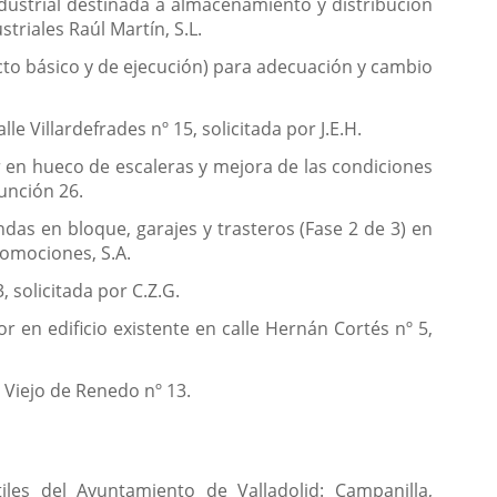
ndustrial destinada a almacenamiento y distribución
triales Raúl Martín, S.L.
cto básico y de ejecución) para adecuación y cambio
e Villardefrades nº 15, solicitada por J.E.H.
r en hueco de escaleras y mejora de las condiciones
sunción 26.
ndas en bloque, garajes y trasteros (Fase 2 de 3) en
romociones, S.A.
, solicitada por C.Z.G.
r en edificio existente en calle Hernán Cortés nº 5,
 Viejo de Renedo nº 13.
iles del Ayuntamiento de Valladolid: Campanilla,