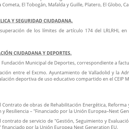
a Cometa, El Tobogán, Mafalda y Guille, Platero, El Globo, Ca
BLICA Y SEGURIDAD CIUDADANA.
superación de los límites de artículo 174 del LRLRHL en 
PACIÓN CIUDADANA Y DEPORTES.
a Fundación Municipal de Deportes, correspondiente a fact
ción entre el Excmo. Ayuntamiento de Valladolid y la Adm
alación deportiva de uso educativo compartido en el CEIP Mi
 Contrato de obras de Rehabilitación Energética, Reforma y 
 y Resiliencia – "Financiado por la Unión Europea–Next Gen
l contrato de servicio de "Gestión, Seguimiento y Evaluació
va" financiado por la Unión Europea Next Generation EU.