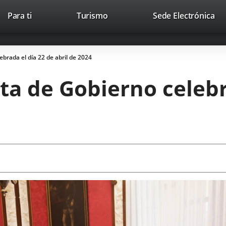
Este
En
Para ti
Turismo
Sede Electrónica
Accesibilidad
Trabaja con nosotros
Contac
enlace
a
se
un
abrirá
apl
brada el día 22 de abril de 2024
en
ext
una
ta de Gobierno celebr
ventana
nueva.