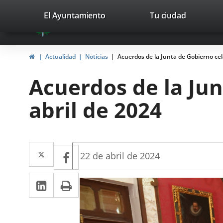
Portal
Saltar al contenido
valladolid.es
El Ayuntamiento
Tu ciudad
avaTop
Web
del
Inicio
Actualidad
Noticias
Acuerdos de la Junta de Gobierno cele
Ayuntamiento
Acuerdos de la Jun
de
abril de 2024
Valladolid
Twitter
Enlace
Facebook
Enlace
Fecha
22 de abril de 2024
de
a
a
la
LinkedIn
Enlace
Imprimir
una
noticia
una
a
aplicación
aplicación
una
externa.
externa.