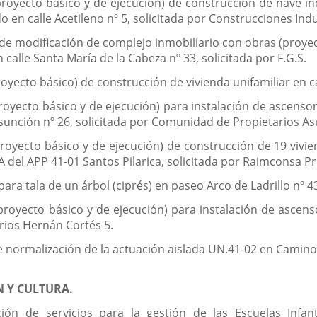
proyecto básico y de ejecución) de construcción de nave i
en calle Acetileno nº 5, solicitada por Construcciones Indus
a de modificación de complejo inmobiliario con obras (proye
 calle Santa María de la Cabeza nº 33, solicitada por F.G.S.
oyecto básico) de construcción de vivienda unifamiliar en call
proyecto básico y de ejecución) para instalación de ascenso
 Asunción nº 26, solicitada por Comunidad de Propietarios A
proyecto básico y de ejecución) de construcción de 19 vivie
A del APP 41-01 Santos Pilarica, solicitada por Raimconsa P
para tala de un árbol (ciprés) en paseo Arco de Ladrillo nº 43
proyecto básico y de ejecución) para instalación de ascenso
rios Hernán Cortés 5.
de normalización de la actuación aislada UN.41-02 en Camino
N Y CULTURA.
ón de servicios para la gestión de las Escuelas Infant