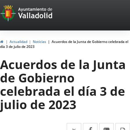
Portal
Saltar al contenido
Web
del
Ayuntamiento
Inicio
Actualidad
Noticias
Acuerdos de la Junta de Gobierno celebrada el
día 3 de julio de 2023
de
Acuerdos de la Junta
Valladolid
de Gobierno
celebrada el día 3 de
julio de 2023
Twitter
Enlace
Facebook
Enlace
Linke
Enlace
I