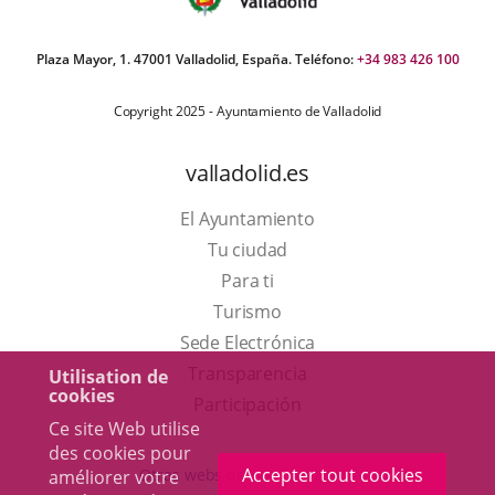
Plaza Mayor, 1. 47001 Valladolid, España. Teléfono:
+34 983 426 100
Copyright 2025 - Ayuntamiento de Valladolid
valladolid.es
El Ayuntamiento
Tu ciudad
Para ti
Este
Turismo
enlace
Enlace
Sede Electrónica
se
a
Transparencia
Utilisation de
cookies
abrirá
una
Participación
Ce site Web utilise
en
aplicación
des cookies pour
una
externa.
Accepter tout cookies
Otras webs del ayuntamiento
améliorer votre