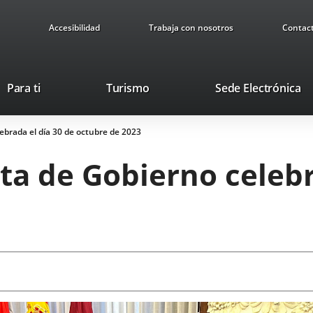
Accesibilidad
Trabaja con nosotros
Contac
Este
En
Para ti
Turismo
Sede Electrónica
enlace
a
se
u
ebrada el día 30 de octubre de 2023
abrirá
ap
en
ex
ta de Gobierno celebr
una
ventana
nueva.