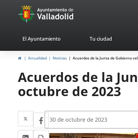
Portal
Saltar al contenido
avaTop
Web
del
Ayuntamiento
valladolid.es
El Ayuntamiento
Tu ciudad
de
Inicio
Actualidad
Noticias
Acuerdos de la Junta de Gobierno cel
Valladolid
Acuerdos de la Jun
octubre de 2023
Twitter
Enlace
Facebook
Enlace
Fecha
30 de octubre de 2023
de
a
a
la
LinkedIn
Enlace
Imprimir
una
noticia