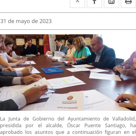
a
a
a
una
una
una
Fecha
31 de mayo de 2023
de
aplicación
aplicación
aplica
la
noticia
externa.
externa.
extern
Descripción
La Junta de Gobierno del Ayuntamiento de Valladolid,
presidida por el alcalde, Óscar Puente Santiago, ha
aprobado los asuntos que a continuación figuran en el