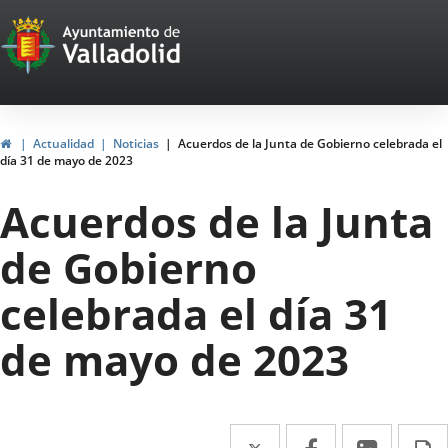
Portal
Saltar al contenido
Web
del
Ayuntamiento
Inicio
Actualidad
Noticias
Acuerdos de la Junta de Gobierno celebrada el
día 31 de mayo de 2023
de
Acuerdos de la Junta
Valladolid
de Gobierno
celebrada el día 31
de mayo de 2023
Twitter
Enlace
Facebook
Enlace
Linke
Enlace
I