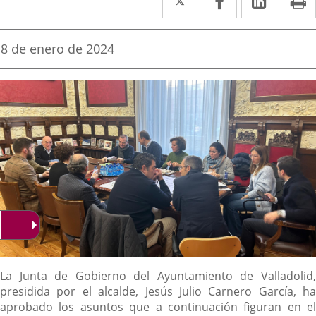
a
a
a
una
una
una
Fecha
8 de enero de 2024
de
aplicación
aplicación
aplica
la
noticia
externa.
externa.
extern
Descripción
La Junta de Gobierno del Ayuntamiento de Valladolid,
presidida por el alcalde, Jesús Julio Carnero García, ha
aprobado los asuntos que a continuación figuran en el