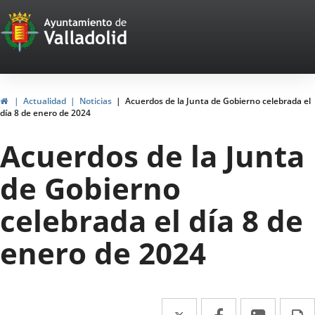
Portal
Saltar al contenido
Web
del
Ayuntamiento
Inicio
Actualidad
Noticias
Acuerdos de la Junta de Gobierno celebrada el
día 8 de enero de 2024
de
Acuerdos de la Junta
Valladolid
de Gobierno
celebrada el día 8 de
enero de 2024
Twitter
Enlace
Facebook
Enlace
Linke
Enlace
I