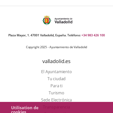
Plaza Mayor, 1. 47001 Valladolid, España. Teléfono:
+34 983 426 100
Copyright 2025 - Ayuntamiento de Valladolid
valladolid.es
El Ayuntamiento
Tu ciudad
Para ti
Este
Turismo
enlace
Enlace
Sede Electrónica
se
a
Transparencia
Utilisation de
cookies