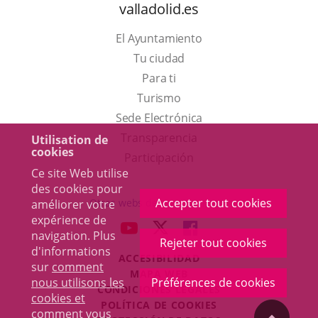
valladolid.es
El Ayuntamiento
Tu ciudad
Para ti
Este
Turismo
enlace
Enlace
Sede Electrónica
se
a
Transparencia
Utilisation de
cookies
abrirá
una
Participación
Ce site Web utilise
en
aplicación
des cookies pour
una
externa.
Accepter tout cookies
Otras webs del ayuntamiento
améliorer votre
ventana
expérience de
aderSocial
ENLACE
ENLACE
ENLACE
navigation. Plus
nueva.
Rejeter tout cookies
A
A
A
d'informations
ACCESIBILIDAD
UNA
UNA
UNA
sur
comment
MAPA WEB
APLICACIÓN
APLICACIÓN
APLICACIÓN
nous utilisons les
Préférences de cookies
r
CONDICIONES LEGALES
EXTERNA.
EXTERNA.
EXTERNA.
cookies et
POLÍTICA DE COOKIES
comment vous
"Volver