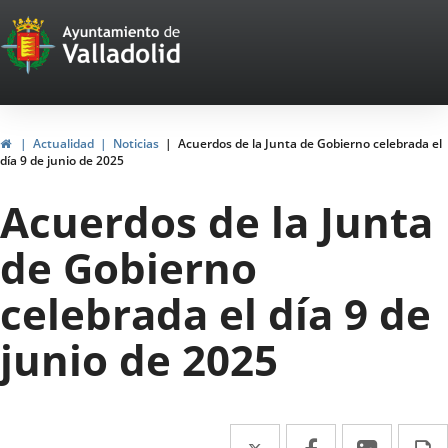
Portal
Saltar al contenido
Web
del
Ayuntamiento
Inicio
Actualidad
Noticias
Acuerdos de la Junta de Gobierno celebrada el
día 9 de junio de 2025
de
Acuerdos de la Junta
Valladolid
de Gobierno
celebrada el día 9 de
junio de 2025
Twitter
Enlace
Facebook
Enlace
Linke
Enlace
I