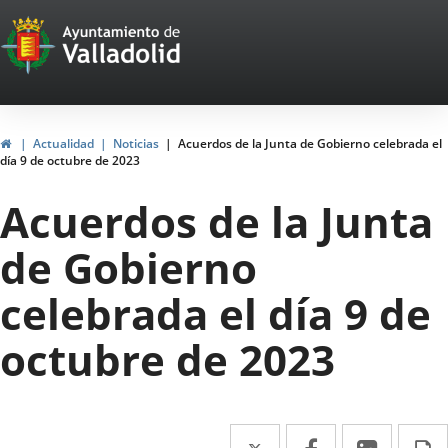
Portal
Saltar al contenido
Web
del
Ayuntamiento
Inicio
Actualidad
Noticias
Acuerdos de la Junta de Gobierno celebrada el
día 9 de octubre de 2023
de
Acuerdos de la Junta
Valladolid
de Gobierno
celebrada el día 9 de
octubre de 2023
Twitter
Enlace
Facebook
Enlace
Linke
Enlace
I