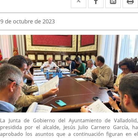
a
a
a
una
una
una
Fecha
9 de octubre de 2023
de
aplicación
aplicación
aplica
la
noticia
externa.
externa.
extern
Descripción
La Junta de Gobierno del Ayuntamiento de Valladolid,
presidida por el alcalde, Jesús Julio Carnero García, ha
aprobado los asuntos que a continuación figuran en el