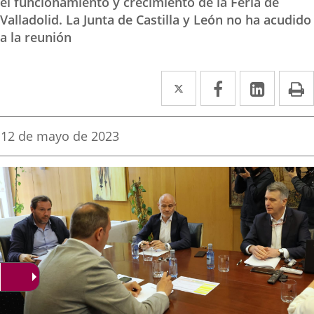
el funcionamiento y crecimiento de la Feria de
Valladolid. La Junta de Castilla y León no ha acudido
a la reunión
Twitter
Enlace
Facebook
Enlace
Linke
Enlace
I
a
a
a
una
una
una
Fecha
12 de mayo de 2023
de
aplicación
aplicación
aplica
la
noticia
externa.
externa.
extern