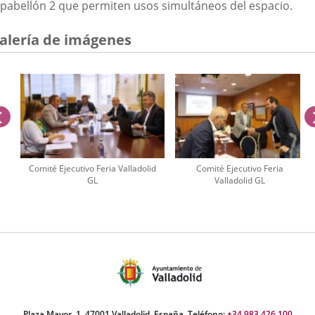
pabellón 2 que permiten usos simultáneos del espacio.
alería de imágenes
anterior
Comité Ejecutivo Feria Valladolid
Comité Ejecutivo Feria
GL
Valladolid GL
úmero
e
apositivas:
Plaza Mayor, 1. 47001 Valladolid, España. Teléfono:
+34 983 426 100