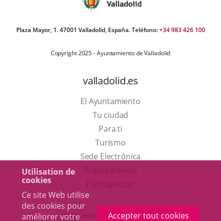
Plaza Mayor, 1. 47001 Valladolid, España. Teléfono:
+34 983 426 100
Copyright 2025 - Ayuntamiento de Valladolid
valladolid.es
El Ayuntamiento
Tu ciudad
Para ti
Este
Turismo
enlace
Enlace
Sede Electrónica
se
a
Transparencia
Utilisation de
cookies
abrirá
una
Participación
Ce site Web utilise
en
aplicación
des cookies pour
una
externa.
Accepter tout cookies
Otras webs del ayuntamiento
améliorer votre