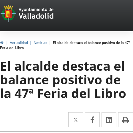
Portal
Saltar al contenido
Web
del
Ayuntamiento
Inicio
Actualidad
Noticias
El alcalde destaca el balance positivo de la 47ª
Feria del Libro
de
El alcalde destaca el
Valladolid
balance positivo de
la 47ª Feria del Libro
Twitter
Enlace
Facebook
Enlace
Linke
Enlace
I
a
a
a