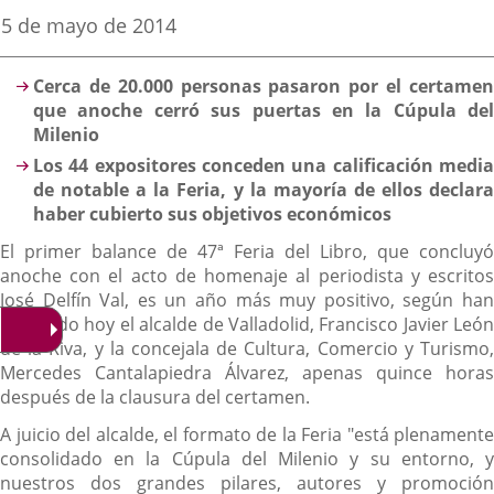
una
una
una
Fecha
5 de mayo de 2014
de
aplicación
aplicación
aplica
la
Descripción
noticia
externa.
externa.
extern
Cerca de 20.000 personas pasaron por el certamen
que anoche cerró sus puertas en la Cúpula del
Milenio
Los 44 expositores conceden una calificación media
de notable a la Feria, y la mayoría de ellos declara
haber cubierto sus objetivos económicos
El primer balance de 47ª Feria del Libro, que concluyó
anoche con el acto de homenaje al periodista y escritos
José Delfín Val, es un año más muy positivo, según han
explicado hoy el alcalde de Valladolid, Francisco Javier León
de la Riva, y la concejala de Cultura, Comercio y Turismo,
Mercedes Cantalapiedra Álvarez, apenas quince horas
después de la clausura del certamen.
A juicio del alcalde, el formato de la Feria "está plenamente
consolidado en la Cúpula del Milenio y su entorno, y
nuestros dos grandes pilares, autores y promoción