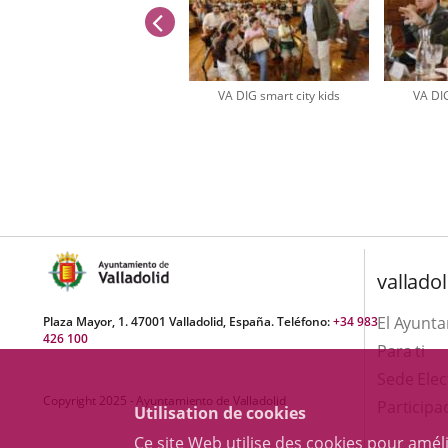
anterior
VA DIG smart city kids
VA DIG
Número
de
diapositivas:
3
valladol
El Ayunt
Plaza Mayor, 1. 47001 Valladolid, España. Teléfono:
+34 983
426 100
Para ti
Sede Elec
Copyright 2025 - Ayuntamiento de Valladolid
Participa
Utilisation de cookies
Ce site Web utilise des cookies pour amél