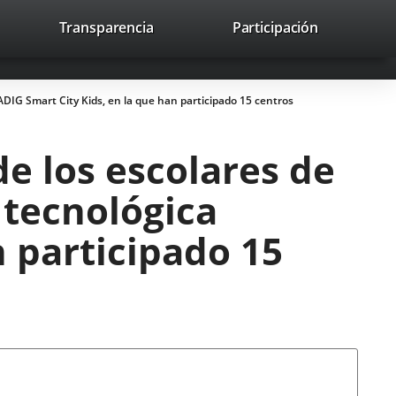
lace
Transparencia
Participación
avaHeaderSocial
Enlace
Enlace
Enlace
Recherche
to
Recherch
a
a
a
a
una
una
una
icación
aplicación
aplicación
aplicación
LADIG Smart City Kids, en la que han participado 15 centros
erna.
externa.
externa.
externa.
de los escolares de
d tecnológica
 participado 15