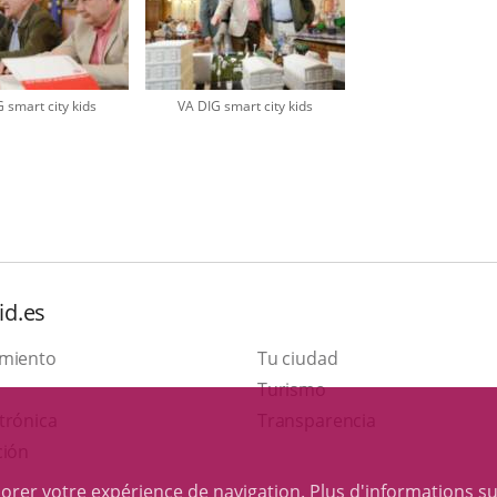
 smart city kids
VA DIG smart city kids
id.es
amiento
Tu ciudad
Este
Turismo
Enlace
enlace
trónica
Transparencia
a
se
ción
una
abrirá
iorer votre expérience de navigation. Plus d'informations s