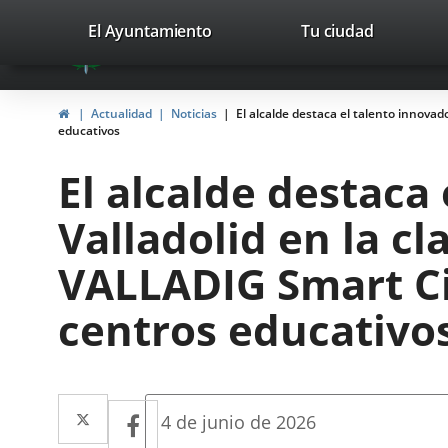
Portal
Saltar al contenido
valladolid.es
El Ayuntamiento
Tu ciudad
avaTop
Web
del
Inicio
Actualidad
Noticias
El alcalde destaca el talento innovad
Ayuntamiento
educativos
de
El alcalde destaca
Valladolid
Valladolid en la cl
VALLADIG Smart Cit
centros educativo
Twitter
Enlace
Facebook
Enlace
Fecha
4 de junio de 2026
de
a