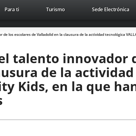
Este
En
Para ti
Turismo
Sede Electrónica
Accesibilidad
Trabaja con nosotros
Contac
enlace
a
se
un
abrirá
apl
or de los escolares de Valladolid en la clausura de la actividad tecnológica VAL
en
ext
una
ventana
 el talento innovador 
nueva.
ausura de la activida
y Kids, en la que han
s