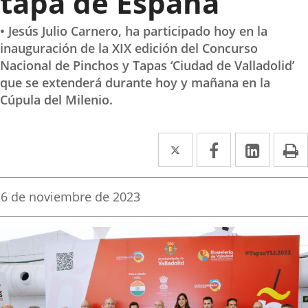
tapa de España
• Jesús Julio Carnero, ha participado hoy en la
inauguración de la XIX edición del Concurso
Nacional de Pinchos y Tapas ‘Ciudad de Valladolid’
que se extenderá durante hoy y mañana en la
Cúpula del Milenio.
Twitter
Enlace
Facebook
Enlace
Linke
Enlace
I
a
a
a
una
una
una
Fecha
6 de noviembre de 2023
de
aplicación
aplicación
aplica
la
noticia
externa.
externa.
extern