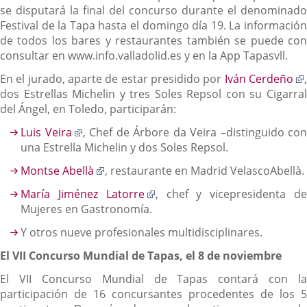
se disputará la final del concurso durante el denominado
Festival de la Tapa hasta el domingo día 19. La información
de todos los bares y restaurantes también se puede con
consultar en www.info.valladolid.es y en la App Tapasvll.
En el jurado, aparte de estar presidido por
Iván Cerdeño
dos Estrellas Michelin y tres Soles Repsol con su Cigarral
del Ángel, en Toledo, participarán:
Enlace
Luis Veira
, Chef de Árbore da Veira –distinguido con
a
una Estrella Michelin y dos Soles Repsol.
una
Enlace
Montse Abellà
, restaurante en Madrid VelascoAbellà.
aplicación
a
externa.
Enlace
María Jiménez Latorre
, chef y vicepresidenta d
una
a
Mujeres en Gastronomía.
aplicación
una
externa.
Y otros nueve profesionales multidisciplinares.
aplicación
externa.
El VII Concurso Mundial de Tapas, el 8 de noviembre
El VII Concurso Mundial de Tapas contará con la
participación de 16 concursantes procedentes de los 5