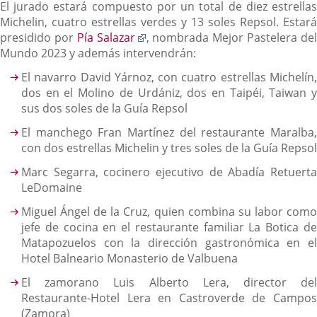
El jurado estará compuesto por un total de diez estrellas
Michelin, cuatro estrellas verdes y 13 soles Repsol. Estará
Enlace
presidido por
Pía Salazar
, nombrada Mejor Pastelera de
a
Mundo 2023 y además intervendrán:
una
El navarro David Yárnoz, con cuatro estrellas Michelín,
aplicación
dos en el Molino de Urdániz, dos en Taipéi, Taiwan y
externa.
sus dos soles de la Guía Repsol
El manchego Fran Martínez del restaurante Maralba,
con dos estrellas Michelin y tres soles de la Guía Repsol
Marc Segarra, cocinero ejecutivo de Abadía Retuerta
LeDomaine
Miguel Ángel de la Cruz, quien combina su labor como
jefe de cocina en el restaurante familiar La Botica de
Matapozuelos con la dirección gastronómica en el
Hotel Balneario Monasterio de Valbuena
El zamorano Luis Alberto Lera, director del
Restaurante-Hotel Lera en Castroverde de Campos
(Zamora)