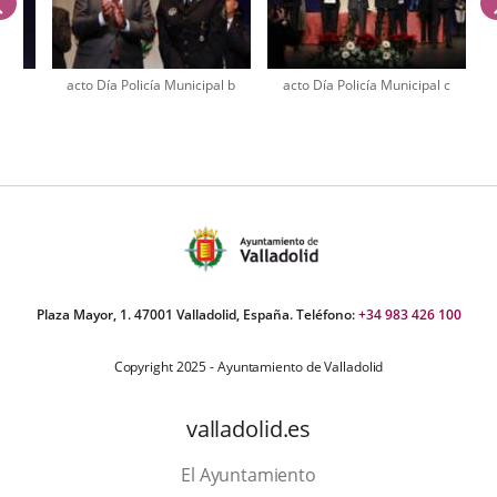
anterior
al a
acto Día Policía Municipal b
acto Día Policía Municipal c
úmero
e
apositivas:
Plaza Mayor, 1. 47001 Valladolid, España. Teléfono:
+34 983 426 100
Copyright 2025 - Ayuntamiento de Valladolid
valladolid.es
El Ayuntamiento