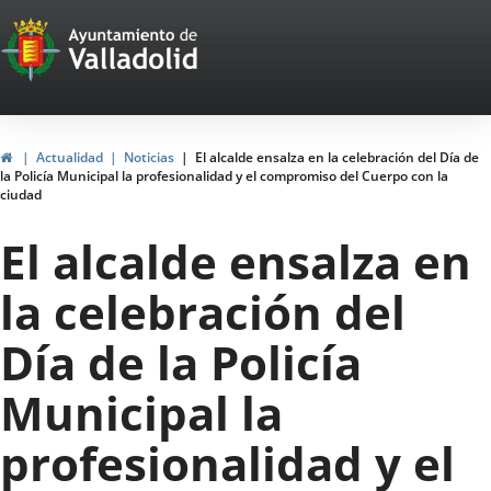
Portal
Saltar al contenido
Web
del
Ayuntamiento
Inicio
Actualidad
Noticias
El alcalde ensalza en la celebración del Día de
la Policía Municipal la profesionalidad y el compromiso del Cuerpo con la
de
ciudad
Valladolid
El alcalde ensalza en
la celebración del
Día de la Policía
Municipal la
profesionalidad y el