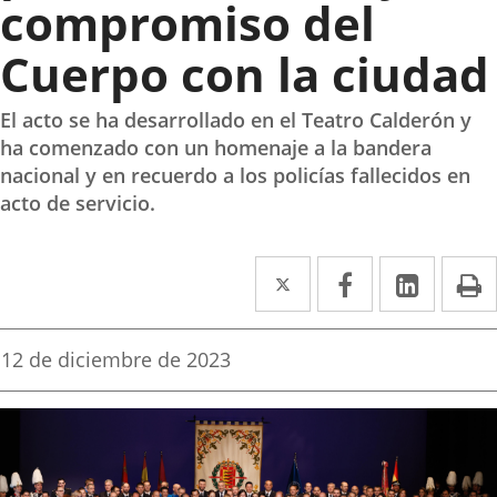
compromiso del
Cuerpo con la ciudad
El acto se ha desarrollado en el Teatro Calderón y
ha comenzado con un homenaje a la bandera
nacional y en recuerdo a los policías fallecidos en
acto de servicio.
Twitter
Enlace
Facebook
Enlace
Linke
Enlace
I
a
a
a
una
una
una
Fecha
12 de diciembre de 2023
de
aplicación
aplicación
aplica
la
noticia
externa.
externa.
extern