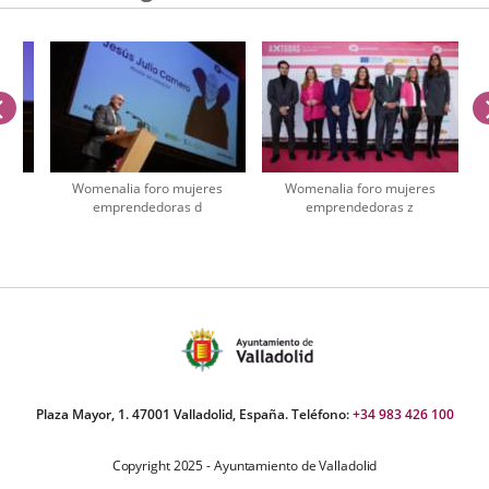
anterior
es
Womenalia foro mujeres
Womenalia foro mujeres
emprendedoras d
emprendedoras z
úmero
e
apositivas:
Plaza Mayor, 1. 47001 Valladolid, España. Teléfono:
+34 983 426 100
Copyright 2025 - Ayuntamiento de Valladolid