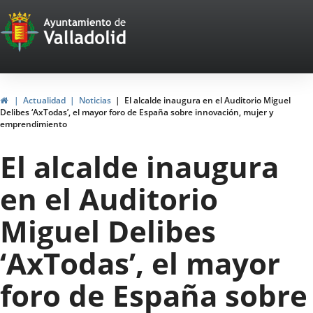
Portal
Saltar al contenido
Web
del
Ayuntamiento
Inicio
Actualidad
Noticias
El alcalde inaugura en el Auditorio Miguel
Delibes ‘AxTodas’, el mayor foro de España sobre innovación, mujer y
de
emprendimiento
Valladolid
El alcalde inaugura
en el Auditorio
Miguel Delibes
‘AxTodas’, el mayor
foro de España sobre