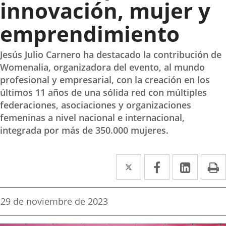
innovación, mujer y
emprendimiento
Jesús Julio Carnero ha destacado la contribución de
Womenalia, organizadora del evento, al mundo
profesional y empresarial, con la creación en los
últimos 11 años de una sólida red con múltiples
federaciones, asociaciones y organizaciones
femeninas a nivel nacional e internacional,
integrada por más de 350.000 mujeres.
Twitter
Enlace
Facebook
Enlace
Linke
Enlace
I
a
a
a
una
una
una
Fecha
29 de noviembre de 2023
de
aplicación
aplicación
aplica
la