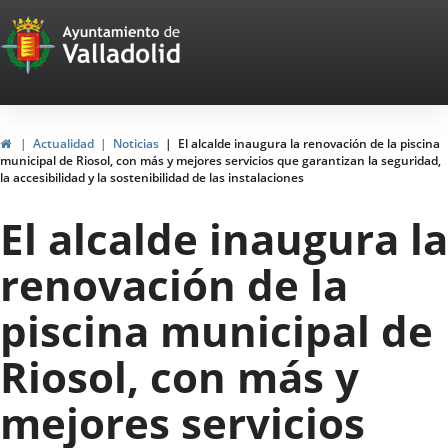
Portal
Saltar al contenido
Web
del
Ayuntamiento
Inicio
Actualidad
Noticias
El alcalde inaugura la renovación de la piscina
municipal de Riosol, con más y mejores servicios que garantizan la seguridad,
de
la accesibilidad y la sostenibilidad de las instalaciones
Valladolid
El alcalde inaugura la
renovación de la
piscina municipal de
Riosol, con más y
mejores servicios