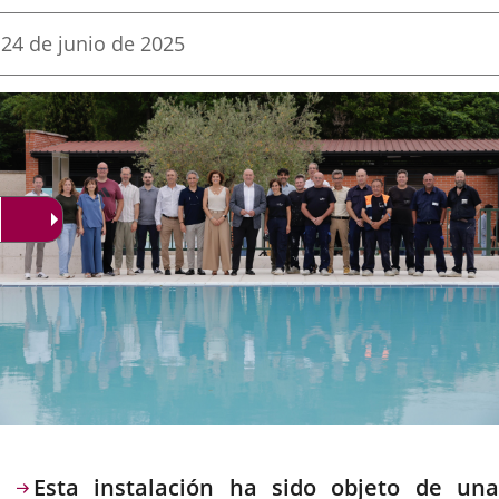
una
una
una
Fecha
24 de junio de 2025
de
aplicación
aplicación
aplica
la
noticia
externa.
externa.
extern
Descripción
Esta instalación ha sido objeto de una