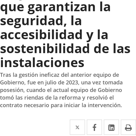
que garantizan la
seguridad, la
accesibilidad y la
sostenibilidad de las
instalaciones
Tras la gestión ineficaz del anterior equipo de
Gobierno, fue en julio de 2023, una vez tomada
posesión, cuando el actual equipo de Gobierno
tomó las riendas de la reforma y resolvió el
contrato necesario para iniciar la intervención.
Twitter
Enlace
Facebook
Enlace
Linke
Enlace
I
a
a
a