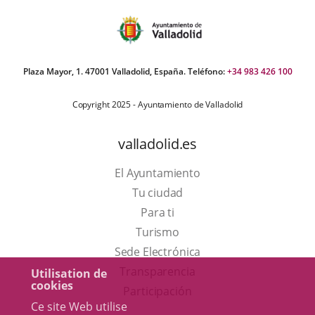
Plaza Mayor, 1. 47001 Valladolid, España. Teléfono:
+34 983 426 100
Copyright 2025 - Ayuntamiento de Valladolid
valladolid.es
El Ayuntamiento
Tu ciudad
Para ti
Este
Turismo
enlace
Enlace
Sede Electrónica
se
a
Transparencia
Utilisation de
cookies
abrirá
una
Participación
Ce site Web utilise
en
aplicación