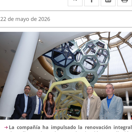
a
a
a
una
una
una
Fecha
22 de mayo de 2026
de
aplicación
aplicación
aplica
la
noticia
externa.
externa.
extern
Descripción
La compañía ha impulsado la renovación integral