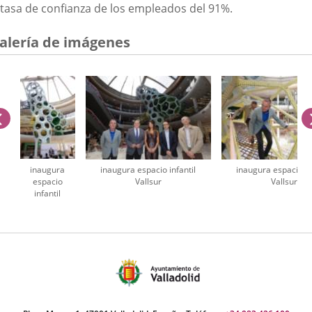
tasa de confianza de los empleados del 91%.
alería de imágenes
anterior
inaugura
inaugura espacio infantil
inaugura espacio in
espacio
Vallsur
Vallsur
infantil
Vallsur
úmero
e
apositivas: