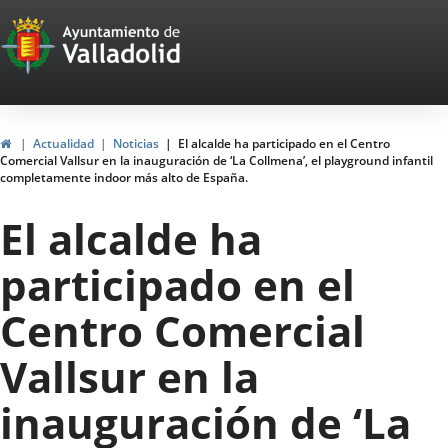
Portal
Saltar al contenido
Web
del
Ayuntamiento
Inicio
Actualidad
Noticias
El alcalde ha participado en el Centro
Comercial Vallsur en la inauguración de ‘La Collmena’, el playground infantil
de
completamente indoor más alto de España.
Valladolid
El alcalde ha
participado en el
Centro Comercial
Vallsur en la
inauguración de ‘La