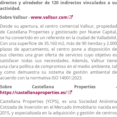
directos y alrededor de 120 indirectos vinculados a su
actividad.
Enlace
Sobre Vallsur
-
www.vallsur.com
a
Desde su apertura, el centro comercial Vallsur, propiedad
una
de Castellana Properties y gestionado por Nueve Capital,
aplicación
se ha convertido en un referente en la ciudad de Valladolid.
externa.
Con una superficie de 35.160 m2, más de 90 tiendas y 2.000
plazas de aparcamiento, el centro pone a disposición de
sus clientes una gran oferta de servicios cuyo objetivo es
satisfacer todas sus necesidades. Además, Vallsur tiene
una clara política de compromiso en el medio ambiente, tal
y como demuestra su sistema de gestión ambiental de
acuerdo con la normativa ISO 14001:2023.
Sobre Castellana Properties -
Enlace
https://castellanaproperties.es/
a
Castellana Properties (YCPS), es una Sociedad Anónima
una
Cotizada de Inversión en el Mercado Inmobiliario nacida en
aplicación
2015, y especializada en la adquisición y gestión de centros
externa.